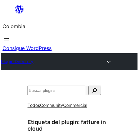
Saltar
al
Colombia
contenido
Consigue WordPress
Plugin Directory
Buscar
Todos
Community
Commercial
Etiqueta del plugin:
fatture in
cloud