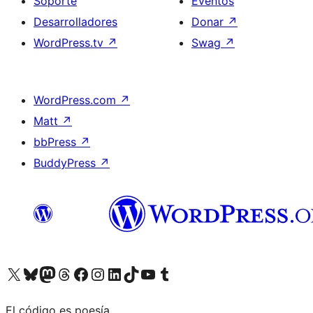
Soporte
Eventos
Desarrolladores
Donar
↗
WordPress.tv
↗
Swag
↗
WordPress.com
↗
Matt
↗
bbPress
↗
BuddyPress
↗
Visita nuestra cuenta de X (anteriormente Twitter)
Visita nuestra cuenta de Bluesky
Visita nuestra cuenta de Mastodon
Visita nuestra cuenta de Threads
Visita nuestra página de Facebook
Visita nuestra cuenta de Instagram
Visita nuestra cuenta de LinkedIn
Visita nuestra cuenta de TikTok
Visita nuestro canal de YouTube
Visita nuestra cuenta de Tumblr
El código es poesía