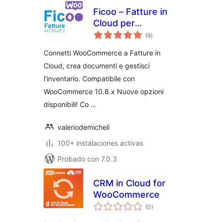
Ficoo – Fatture in
Cloud per
total
WooCommerce
(9
)
de
valoraciones
Connetti WooCommerce a Fatture in
Cloud, crea documenti e gestisci
l'inventario. Compatibile con
WooCommerce 10.8.x Nuove opzioni
disponibili! Co …
valeriodemicheli
100+ instalaciones activas
Probado con 7.0.3
CRM in Cloud for
WooCommerce
total
(0
)
de
valoraciones