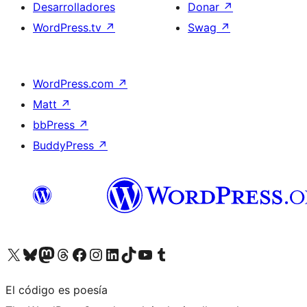
Desarrolladores
Donar
↗
WordPress.tv
↗
Swag
↗
WordPress.com
↗
Matt
↗
bbPress
↗
BuddyPress
↗
Visita nuestra cuenta de X (anteriormente Twitter)
Visita nuestra cuenta de Bluesky
Visita nuestra cuenta de Mastodon
Visita nuestra cuenta de Threads
Visita nuestra página de Facebook
Visita nuestra cuenta de Instagram
Visita nuestra cuenta de LinkedIn
Visita nuestra cuenta de TikTok
Visita nuestro canal de YouTube
Visita nuestra cuenta de Tumblr
El código es poesía