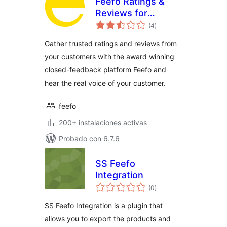
Feefo Ratings &
Reviews for
total
WooCommerce
(4
)
de
valoraciones
Gather trusted ratings and reviews from
your customers with the award winning
closed-feedback platform Feefo and
hear the real voice of your customer.
feefo
200+ instalaciones activas
Probado con 6.7.6
SS Feefo
Integration
total
(0
)
de
valoraciones
SS Feefo Integration is a plugin that
allows you to export the products and