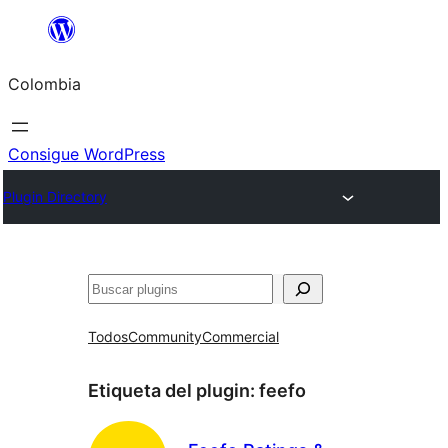
Saltar
al
Colombia
contenido
Consigue WordPress
Plugin Directory
Buscar
Todos
Community
Commercial
Etiqueta del plugin:
feefo