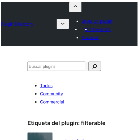
Envía un plugin
Plugin Directory
Mis favoritos
Acceder
Buscar
Todos
Community
Commercial
Etiqueta del plugin:
filterable