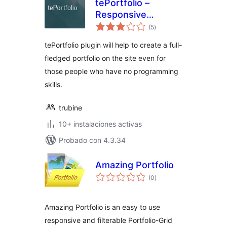
tePortfolio –
Responsive
total
Portfolio and
(5
)
de
valoraciones
Gallery
tePortfolio plugin will help to create a full-
fledged portfolio on the site even for
those people who have no programming
skills.
trubine
10+ instalaciones activas
Probado con 4.3.34
Amazing Portfolio
total
(0
)
de
valoraciones
Amazing Portfolio is an easy to use
responsive and filterable Portfolio-Grid