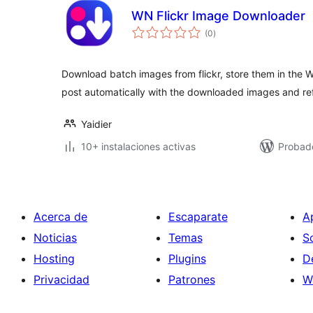
WN Flickr Image Downloader
total
(0
)
de
valoraciones
Download batch images from flickr, store them in the 
post automatically with the downloaded images and re
Yaidier
10+ instalaciones activas
Probad
Acerca de
Escaparate
A
Noticias
Temas
S
Hosting
Plugins
D
Privacidad
Patrones
W