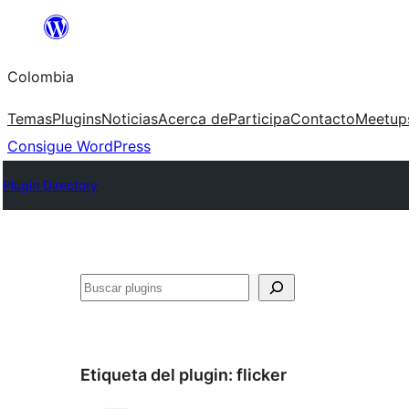
Saltar
al
Colombia
contenido
Temas
Plugins
Noticias
Acerca de
Participa
Contacto
Meetup
Consigue WordPress
Plugin Directory
Buscar
Etiqueta del plugin:
flicker