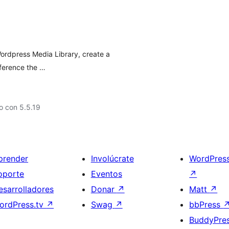
Wordpress Media Library, create a
ference the …
o con 5.5.19
prender
Involúcrate
WordPres
oporte
Eventos
↗
esarrolladores
Donar
↗
Matt
↗
ordPress.tv
↗
Swag
↗
bbPress
BuddyPre