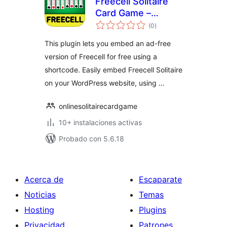
Freecell Solitaire
Card Game –
total
Embed Freecell for
(0
)
de
valoraciones
Free – Ad-free
This plugin lets you embed an ad-free
Freecell Puzzle
version of Freecell for free using a
game
shortcode. Easily embed Freecell Solitaire
on your WordPress website, using …
onlinesolitairecardgame
10+ instalaciones activas
Probado con 5.6.18
Acerca de
Escaparate
Noticias
Temas
Hosting
Plugins
Privacidad
Patrones