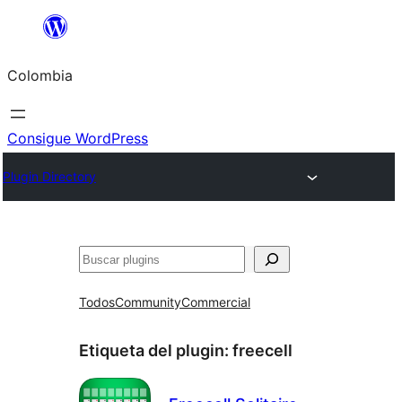
Saltar
al
Colombia
contenido
Consigue WordPress
Plugin Directory
Buscar
Todos
Community
Commercial
Etiqueta del plugin:
freecell