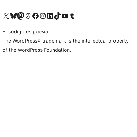
Visita nuestra cuenta de X (anteriormente Twitter)
Visita nuestra cuenta de Bluesky
Visita nuestra cuenta de Mastodon
Visita nuestra cuenta de Threads
Visita nuestra página de Facebook
Visita nuestra cuenta de Instagram
Visita nuestra cuenta de LinkedIn
Visita nuestra cuenta de TikTok
Visita nuestro canal de YouTube
Visita nuestra cuenta de Tumblr
El código es poesía
The WordPress® trademark is the intellectual property
of the WordPress Foundation.