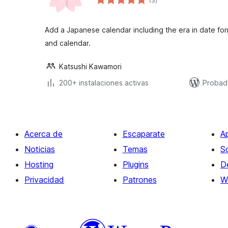
(3
)
de
valoraciones
Add a Japanese calendar including the era in date fo
and calendar.
Katsushi Kawamori
200+ instalaciones activas
Probad
Acerca de
Escaparate
A
Noticias
Temas
S
Hosting
Plugins
D
Privacidad
Patrones
W