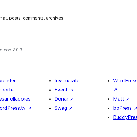
rmat, posts, comments, archives
o con 7.0.3
prender
Involúcrate
WordPres
oporte
Eventos
↗
esarrolladores
Donar
↗
Matt
↗
ordPress.tv
↗
Swag
↗
bbPress
BuddyPre