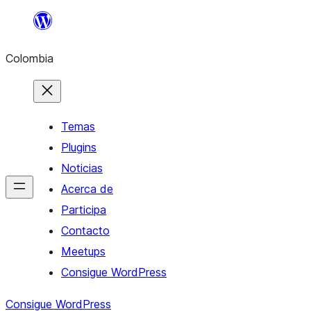
Saltar
al
Colombia
contenido
Temas
Plugins
Noticias
Acerca de
Participa
Contacto
Meetups
Consigue WordPress
Consigue WordPress