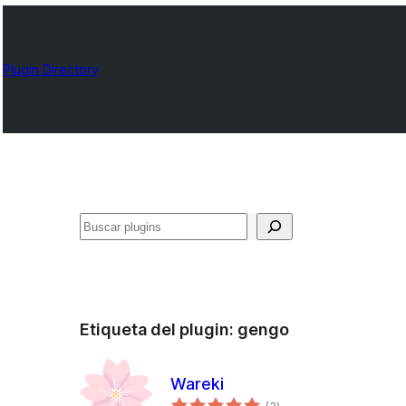
Plugin Directory
Buscar
Etiqueta del plugin:
gengo
Wareki
total