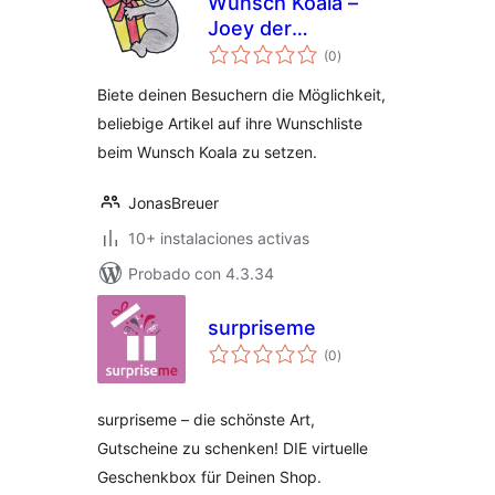
Wunsch Koala –
Joey der
total
Wunschlisten
(0
)
de
valoraciones
Verwalter
Biete deinen Besuchern die Möglichkeit,
beliebige Artikel auf ihre Wunschliste
beim Wunsch Koala zu setzen.
JonasBreuer
10+ instalaciones activas
Probado con 4.3.34
surpriseme
total
(0
)
de
valoraciones
surpriseme – die schönste Art,
Gutscheine zu schenken! DIE virtuelle
Geschenkbox für Deinen Shop.