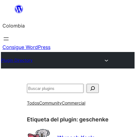
Saltar
al
Colombia
contenido
Consigue WordPress
Plugin Directory
Buscar
Todos
Community
Commercial
Etiqueta del plugin:
geschenke