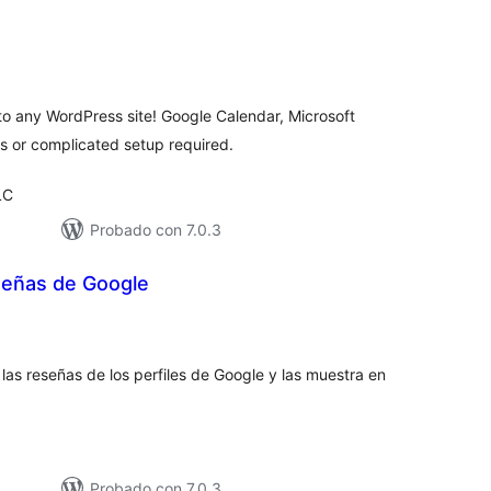
otal
de
aloraciones
to any WordPress site! Google Calendar, Microsoft
 or complicated setup required.
LC
Probado con 7.0.3
señas de Google
tal
e
loraciones
 las reseñas de los perfiles de Google y las muestra en
Probado con 7.0.3