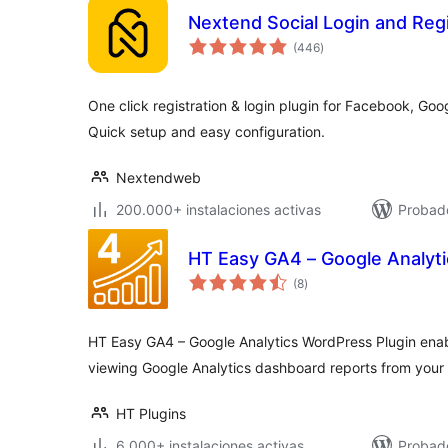
Nextend Social Login and Reg
total
(446
)
de
valoraciones
One click registration & login plugin for Facebook, Goo
Quick setup and easy configuration.
Nextendweb
200.000+ instalaciones activas
Probado
HT Easy GA4 – Google Analyt
total
(8
)
de
valoraciones
HT Easy GA4 – Google Analytics WordPress Plugin enab
viewing Google Analytics dashboard reports from your
HT Plugins
6.000+ instalaciones activas
Probado