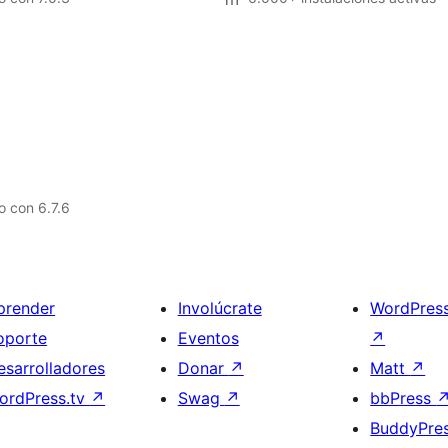
 con 6.7.6
prender
Involúcrate
WordPres
oporte
Eventos
↗
esarrolladores
Donar
↗
Matt
↗
ordPress.tv
↗
Swag
↗
bbPress
BuddyPre