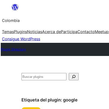
Saltar
al
Colombia
contenido
Temas
Plugins
Noticias
Acerca de
Participa
Contacto
Meetup
Consigue WordPress
Plugin Directory
Buscar
Etiqueta del plugin:
google