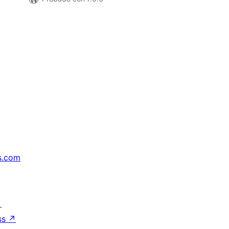
s.com
↗
ss
↗