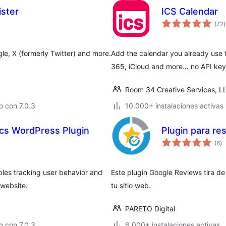
ister
ICS Calendar
t
(72
)
v
gle, X (formerly Twitter) and more.
Add the calendar you already use 
365, iCloud and more… no API keys
Room 34 Creative Services, L
 con 7.0.3
10.000+ instalaciones activas
ics WordPress Plugin
Plugin para re
to
(6
)
d
va
les tracking user behavior and
Este plugin Google Reviews tira de
 website.
tu sitio web.
PARETO Digital
 con 7.0.3
6.000+ instalaciones activas