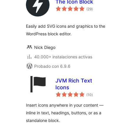
The Icon Block
total
(29
)
de
valoraciones
Easily add SVG icons and graphics to the
WordPress block editor.
Nick Diego
40.000+ instalaciones activas
Probado con 6.9.6
JVM Rich Text
Icons
total
(10
)
de
valoraciones
Insert icons anywhere in your content —
inline in text, headings, buttons, or as a
standalone block.