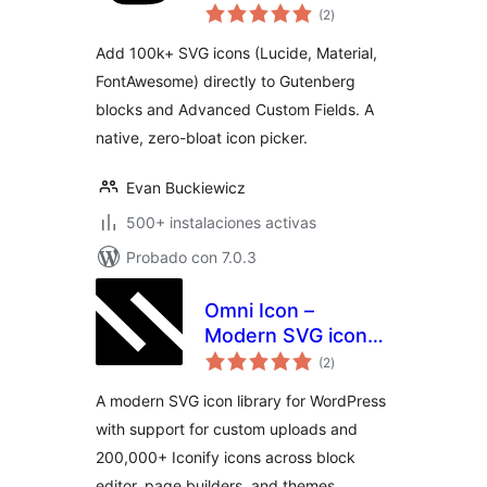
total
Icon Picker & ACF
(2
)
de
valoraciones
Field
Add 100k+ SVG icons (Lucide, Material,
FontAwesome) directly to Gutenberg
blocks and Advanced Custom Fields. A
native, zero-bloat icon picker.
Evan Buckiewicz
500+ instalaciones activas
Probado con 7.0.3
Omni Icon –
Modern SVG icon
total
library for
(2
)
de
valoraciones
WordPress
A modern SVG icon library for WordPress
with support for custom uploads and
200,000+ Iconify icons across block
editor, page builders, and themes.