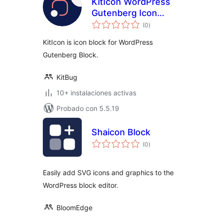
KitIcon WordPress
Gutenberg Icon
total
Block.
(0
)
de
valoraciones
KitIcon is icon block for WordPress
Gutenberg Block.
KitBug
10+ instalaciones activas
Probado con 5.5.19
Shaicon Block
total
(0
)
de
valoraciones
Easily add SVG icons and graphics to the
WordPress block editor.
BloomEdge