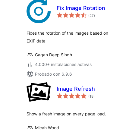
Fix Image Rotation
total
(27
)
de
valoraciones
Fixes the rotation of the images based on
EXIF data
Gagan Deep Singh
4.000+ instalaciones activas
Probado con 6.9.6
Image Refresh
total
(18
)
de
valoraciones
Show a fresh image on every page load.
Micah Wood