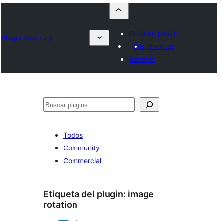
Envía un plugin
Plugin Directory
Mis favoritos
Acceder
Buscar
Todos
Community
Commercial
Etiqueta del plugin:
image
rotation