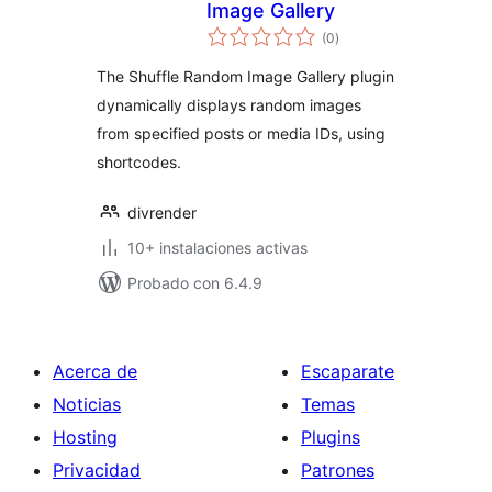
Image Gallery
total
(0
)
de
valoraciones
The Shuffle Random Image Gallery plugin
dynamically displays random images
from specified posts or media IDs, using
shortcodes.
divrender
10+ instalaciones activas
Probado con 6.4.9
Acerca de
Escaparate
Noticias
Temas
Hosting
Plugins
Privacidad
Patrones