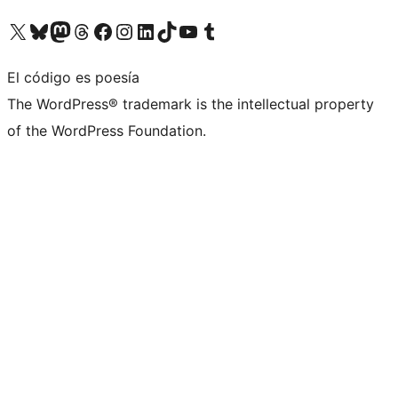
Visita nuestra cuenta de X (anteriormente Twitter)
Visita nuestra cuenta de Bluesky
Visita nuestra cuenta de Mastodon
Visita nuestra cuenta de Threads
Visita nuestra página de Facebook
Visita nuestra cuenta de Instagram
Visita nuestra cuenta de LinkedIn
Visita nuestra cuenta de TikTok
Visita nuestro canal de YouTube
Visita nuestra cuenta de Tumblr
El código es poesía
The WordPress® trademark is the intellectual property
of the WordPress Foundation.