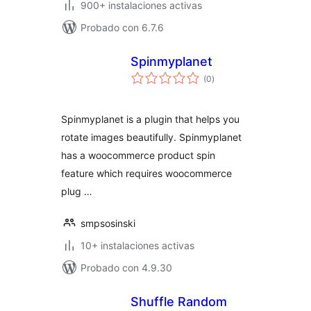
900+ instalaciones activas
Probado con 6.7.6
Spinmyplanet
total
(0
)
de
valoraciones
Spinmyplanet is a plugin that helps you
rotate images beautifully. Spinmyplanet
has a woocommerce product spin
feature which requires woocommerce
plug …
smpsosinski
10+ instalaciones activas
Probado con 4.9.30
Shuffle Random