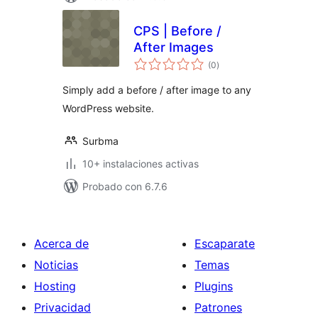
CPS | Before /
After Images
total
(0
)
de
valoraciones
Simply add a before / after image to any
WordPress website.
Surbma
10+ instalaciones activas
Probado con 6.7.6
Acerca de
Escaparate
Noticias
Temas
Hosting
Plugins
Privacidad
Patrones