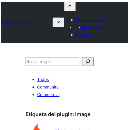
Envía un plugin
Plugin Directory
Mis favoritos
Acceder
Buscar
Todos
Community
Commercial
Etiqueta del plugin:
image