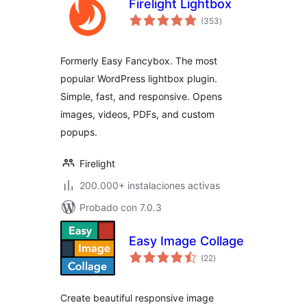
Firelight Lightbox
total
(353
)
de
valoraciones
Formerly Easy Fancybox. The most
popular WordPress lightbox plugin.
Simple, fast, and responsive. Opens
images, videos, PDFs, and custom
popups.
Firelight
200.000+ instalaciones activas
Probado con 7.0.3
Easy Image Collage
total
(22
)
de
valoraciones
Create beautiful responsive image