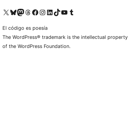
Visita nuestra cuenta de X (anteriormente Twitter)
Visita nuestra cuenta de Bluesky
Visita nuestra cuenta de Mastodon
Visita nuestra cuenta de Threads
Visita nuestra página de Facebook
Visita nuestra cuenta de Instagram
Visita nuestra cuenta de LinkedIn
Visita nuestra cuenta de TikTok
Visita nuestro canal de YouTube
Visita nuestra cuenta de Tumblr
El código es poesía
The WordPress® trademark is the intellectual property
of the WordPress Foundation.