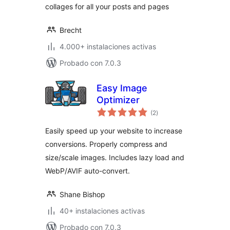
collages for all your posts and pages
Brecht
4.000+ instalaciones activas
Probado con 7.0.3
Easy Image
Optimizer
total
(2
)
de
valoraciones
Easily speed up your website to increase
conversions. Properly compress and
size/scale images. Includes lazy load and
WebP/AVIF auto-convert.
Shane Bishop
40+ instalaciones activas
Probado con 7.0.3