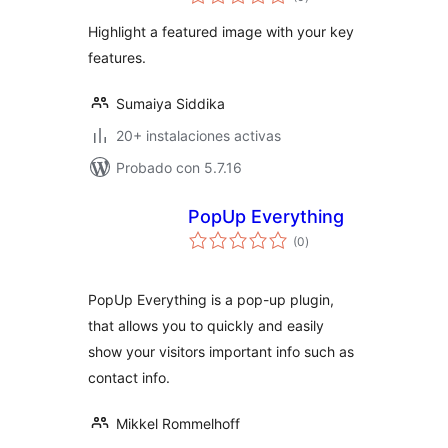
de
valoraciones
Highlight a featured image with your key
features.
Sumaiya Siddika
20+ instalaciones activas
Probado con 5.7.16
PopUp Everything
total
(0
)
de
valoraciones
PopUp Everything is a pop-up plugin,
that allows you to quickly and easily
show your visitors important info such as
contact info.
Mikkel Rommelhoff