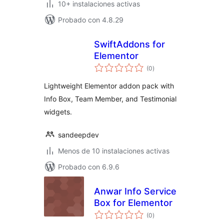
10+ instalaciones activas
Probado con 4.8.29
SwiftAddons for
Elementor
total
(0
)
de
valoraciones
Lightweight Elementor addon pack with
Info Box, Team Member, and Testimonial
widgets.
sandeepdev
Menos de 10 instalaciones activas
Probado con 6.9.6
Anwar Info Service
Box for Elementor
total
(0
)
de
valoraciones