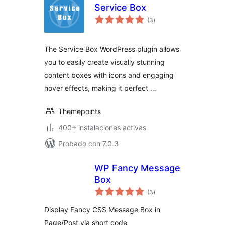
Service Box
total
(3
)
de
valoraciones
The Service Box WordPress plugin allows
you to easily create visually stunning
content boxes with icons and engaging
hover effects, making it perfect …
Themepoints
400+ instalaciones activas
Probado con 7.0.3
WP Fancy Message
Box
total
(3
)
de
valoraciones
Display Fancy CSS Message Box in
Page/Post via short code