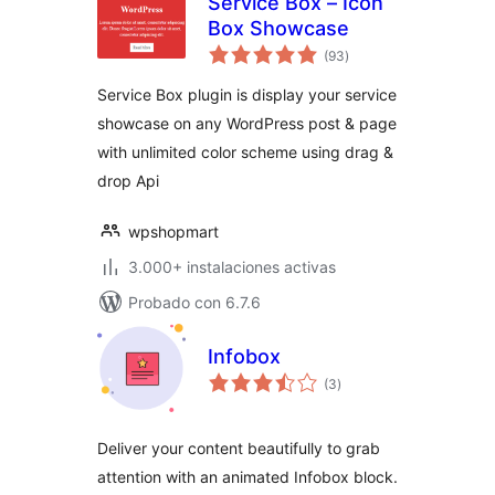
Service Box – Icon
Box Showcase
total
(93
)
de
valoraciones
Service Box plugin is display your service
showcase on any WordPress post & page
with unlimited color scheme using drag &
drop Api
wpshopmart
3.000+ instalaciones activas
Probado con 6.7.6
Infobox
total
(3
)
de
valoraciones
Deliver your content beautifully to grab
attention with an animated Infobox block.