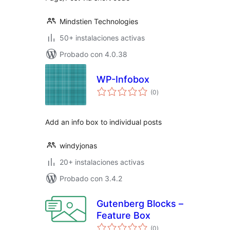
Mindstien Technologies
50+ instalaciones activas
Probado con 4.0.38
WP-Infobox
total
(0
)
de
valoraciones
Add an info box to individual posts
windyjonas
20+ instalaciones activas
Probado con 3.4.2
Gutenberg Blocks –
Feature Box
total
(0
)