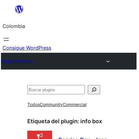
Saltar
al
Colombia
contenido
Consigue WordPress
Plugin Directory
Buscar
Todos
Community
Commercial
Etiqueta del plugin:
info box