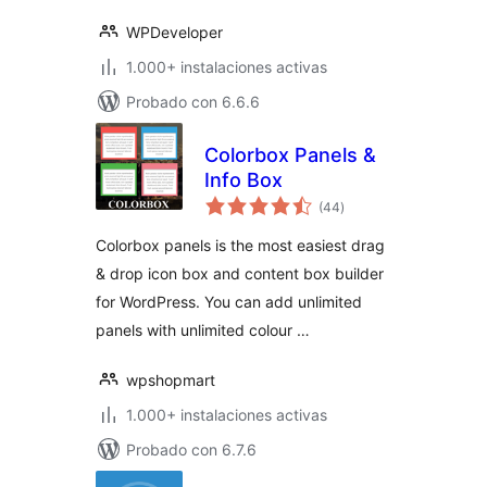
WPDeveloper
1.000+ instalaciones activas
Probado con 6.6.6
Colorbox Panels &
Info Box
total
(44
)
de
valoraciones
Colorbox panels is the most easiest drag
& drop icon box and content box builder
for WordPress. You can add unlimited
panels with unlimited colour …
wpshopmart
1.000+ instalaciones activas
Probado con 6.7.6