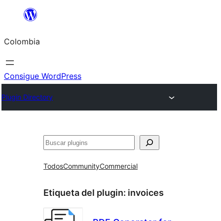
Saltar
al
Colombia
contenido
Consigue WordPress
Plugin Directory
Buscar
Todos
Community
Commercial
Etiqueta del plugin:
invoices