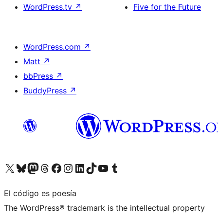
WordPress.tv
↗
Five for the Future
WordPress.com
↗
Matt
↗
bbPress
↗
BuddyPress
↗
Visita nuestra cuenta de X (anteriormente Twitter)
Visita nuestra cuenta de Bluesky
Visita nuestra cuenta de Mastodon
Visita nuestra cuenta de Threads
Visita nuestra página de Facebook
Visita nuestra cuenta de Instagram
Visita nuestra cuenta de LinkedIn
Visita nuestra cuenta de TikTok
Visita nuestro canal de YouTube
Visita nuestra cuenta de Tumblr
El código es poesía
The WordPress® trademark is the intellectual property