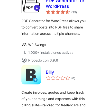
PDF Generator for
WordPress
total
(39
)
de
valoraciones
PDF Generator for WordPress allows you
to convert posts into PDF files to share
information across multiple channels.
WP Swings
1.000+ instalaciones activas
Probado con 6.9.6
Billy
total
(0
)
de
valoraciones
Create invoices, quotes and keep track
of your earnings and expenses with this
billing suite—tailored for freelancers and