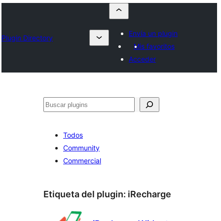
Envía un plugin
Plugin Directory
Mis favoritos
Acceder
Buscar
Todos
Community
Commercial
Etiqueta del plugin:
iRecharge