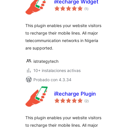
iRecharge Widget
total
(1
)
de
valoraciones
This plugin enables your website visitors
to recharge their mobile lines. All major
telecommunication networks in Nigeria
are supported.
istrategytech
10+ instalaciones activas
Probado con 4.3.34
iRecharge Plugin
total
(2
)
de
valoraciones
This plugin enables your website visitors
to recharge their mobile lines. All major