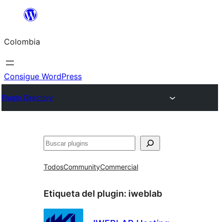
Saltar
al
Colombia
contenido
Consigue WordPress
Plugin Directory
Buscar
Todos
Community
Commercial
Etiqueta del plugin:
iweblab