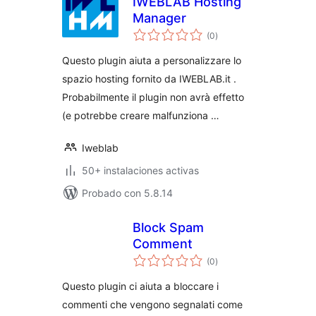
IWEBLAB Hosting
Manager
total
(0
)
de
valoraciones
Questo plugin aiuta a personalizzare lo
spazio hosting fornito da IWEBLAB.it .
Probabilmente il plugin non avrà effetto
(e potrebbe creare malfunziona …
Iweblab
50+ instalaciones activas
Probado con 5.8.14
Block Spam
Comment
total
(0
)
de
valoraciones
Questo plugin ci aiuta a bloccare i
commenti che vengono segnalati come