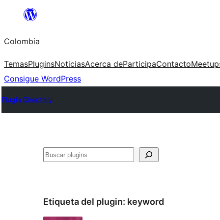
Saltar
al
Colombia
contenido
Temas
Plugins
Noticias
Acerca de
Participa
Contacto
Meetup
Consigue WordPress
Plugin Directory
Buscar
Etiqueta del plugin:
keyword