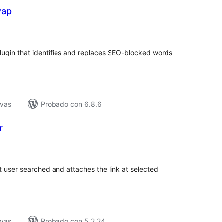
wap
tal
e
loraciones
ugin that identifies and replaces SEO-blocked words
ivas
Probado con 6.8.6
r
tal
e
loraciones
 user searched and attaches the link at selected
ivas
Probado con 5.2.24