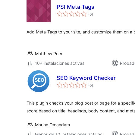
PSI Meta Tags
total
(0
)
de
valoraciones
Add Meta-Tags to your site, and customize them on a 
Matthew Poer
10+ instalaciones activas
Probado
SEO Keyword Checker
total
(0
)
de
valoraciones
This plugin checks your blog post or page for a speci
score based on title, headings, body content, and meta
Marlon Omandam
Menos de 10 instalaciones activas
Probad