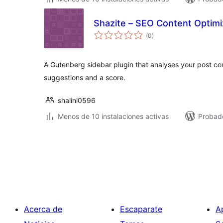
Shazite – SEO Content Optimi
total
(0
)
de
valoraciones
A Gutenberg sidebar plugin that analyses your post co
suggestions and a score.
shalini0596
Menos de 10 instalaciones activas
Probado
Paginación
de
entradas
Acerca de
Escaparate
A