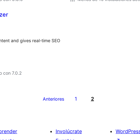
zer
ntent and gives real-time SEO
 con 7.0.2
1
2
Anteriores
prender
Involúcrate
WordPres