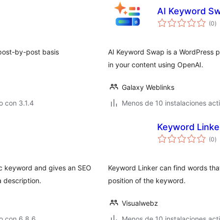
AI Keyword S
to
(0
)
d
va
post-by-post basis
AI Keyword Swap is a WordPress pl
in your content using OpenAI.
Galaxy Weblinks
 con 3.1.4
Menos de 10 instalaciones act
Keyword Linke
to
(0
)
d
va
fic keyword and gives an SEO
Keyword Linker can find words that
 description.
position of the keyword.
Visualwebz
o con 6.8.6
Menos de 10 instalaciones act