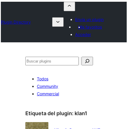
Envía un plugin
Plugin Directory
Mis favoritos
Acceder
Buscar
Todos
Community
Commercial
Etiqueta del plugin:
klan1