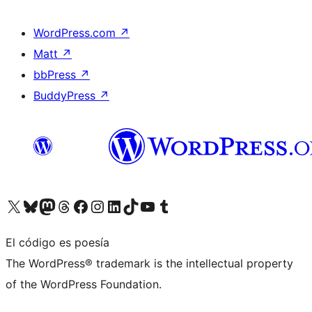
WordPress.com
↗
Matt
↗
bbPress
↗
BuddyPress
↗
Visita nuestra cuenta de X (anteriormente Twitter)
Visita nuestra cuenta de Bluesky
Visita nuestra cuenta de Mastodon
Visita nuestra cuenta de Threads
Visita nuestra página de Facebook
Visita nuestra cuenta de Instagram
Visita nuestra cuenta de LinkedIn
Visita nuestra cuenta de TikTok
Visita nuestro canal de YouTube
Visita nuestra cuenta de Tumblr
El código es poesía
The WordPress® trademark is the intellectual property
of the WordPress Foundation.