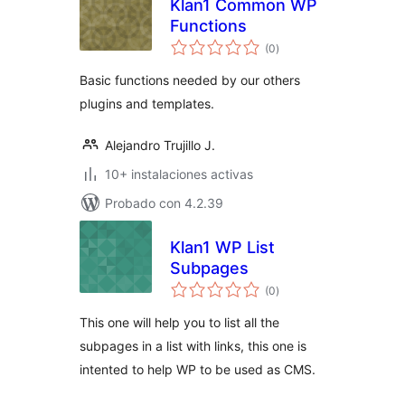
Klan1 Common WP
Functions
total
(0
)
de
valoraciones
Basic functions needed by our others
plugins and templates.
Alejandro Trujillo J.
10+ instalaciones activas
Probado con 4.2.39
Klan1 WP List
Subpages
total
(0
)
de
valoraciones
This one will help you to list all the
subpages in a list with links, this one is
intented to help WP to be used as CMS.