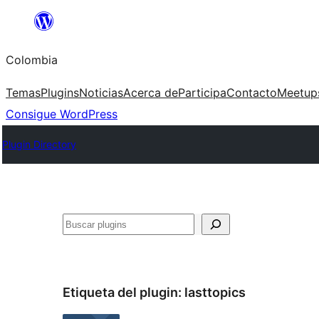
Saltar
al
Colombia
contenido
Temas
Plugins
Noticias
Acerca de
Participa
Contacto
Meetup
Consigue WordPress
Plugin Directory
Buscar
Etiqueta del plugin:
lasttopics