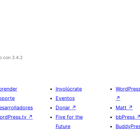
o con 3.4.2
prender
Involúcrate
WordPres
oporte
Eventos
↗
esarrolladores
Donar
↗
Matt
↗
ordPress.tv
↗
Five for the
bbPress
Future
BuddyPre