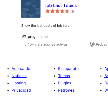
Ipb Last Topics
total
(1
)
de
valoraciones
Show the last posts of ipb forum
progpars.net
10+ instalaciones activas
Probad
Acerca de
Escaparate
A
Noticias
Temas
S
Hosting
Plugins
D
Privacidad
Patrones
W