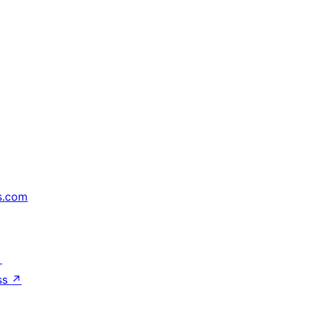
s.com
↗
ss
↗