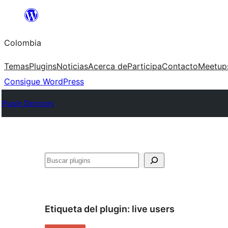
Saltar
al
Colombia
contenido
Temas
Plugins
Noticias
Acerca de
Participa
Contacto
Meetup
Consigue WordPress
Plugin Directory
Buscar
Etiqueta del plugin:
live users