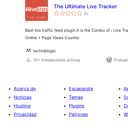
The Ultimate Live Tracker
total
(0
)
de
valoraciones
Best live traffic feed plugin.It is the Combo of : Live T
Online + Page Views Counter
techniblogic
10+ instalaciones activas
Probad
Acerca de
Escaparate
A
Noticias
Temas
S
Hosting
Plugins
D
Privacidad
Patrones
W