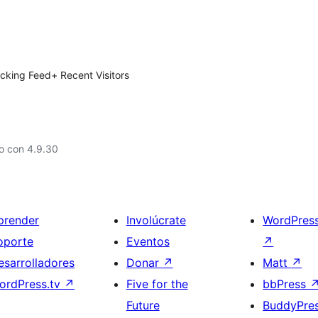
racking Feed+ Recent Visitors
o con 4.9.30
prender
Involúcrate
WordPres
oporte
Eventos
↗
esarrolladores
Donar
↗
Matt
↗
ordPress.tv
↗
Five for the
bbPress
Future
BuddyPre