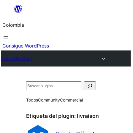
Saltar
al
Colombia
contenido
Consigue WordPress
Plugin Directory
Buscar
Todos
Community
Commercial
Etiqueta del plugin:
livraison