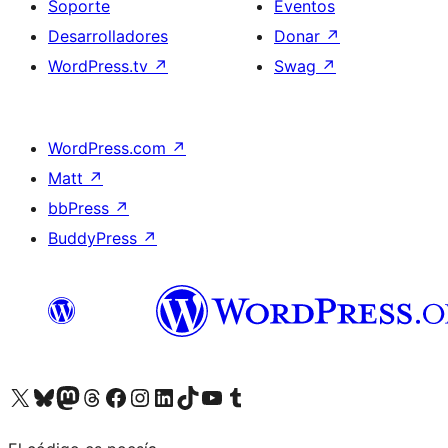
Soporte
Eventos
Desarrolladores
Donar
↗
WordPress.tv
↗
Swag
↗
WordPress.com
↗
Matt
↗
bbPress
↗
BuddyPress
↗
Visita nuestra cuenta de X (anteriormente Twitter)
Visita nuestra cuenta de Bluesky
Visita nuestra cuenta de Mastodon
Visita nuestra cuenta de Threads
Visita nuestra página de Facebook
Visita nuestra cuenta de Instagram
Visita nuestra cuenta de LinkedIn
Visita nuestra cuenta de TikTok
Visita nuestro canal de YouTube
Visita nuestra cuenta de Tumblr