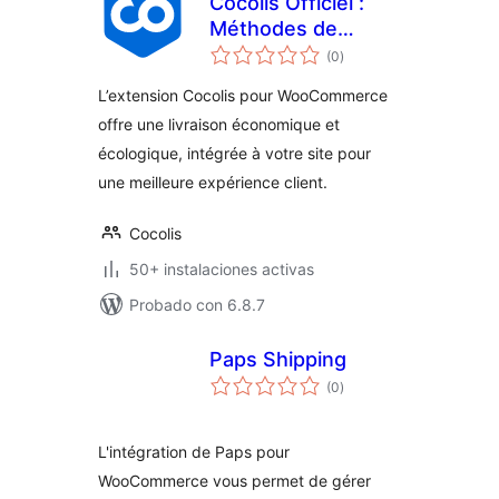
Cocolis Officiel :
Méthodes de
total
livraison pour
(0
)
de
valoraciones
WooCommerce
L’extension Cocolis pour WooCommerce
offre une livraison économique et
écologique, intégrée à votre site pour
une meilleure expérience client.
Cocolis
50+ instalaciones activas
Probado con 6.8.7
Paps Shipping
total
(0
)
de
valoraciones
L'intégration de Paps pour
WooCommerce vous permet de gérer