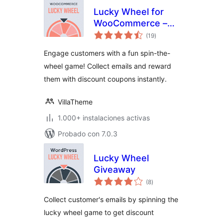
Lucky Wheel for
WooCommerce –
total
Spin a Sale
(19
)
de
valoraciones
Engage customers with a fun spin-the-
wheel game! Collect emails and reward
them with discount coupons instantly.
VillaTheme
1.000+ instalaciones activas
Probado con 7.0.3
Lucky Wheel
Giveaway
total
(8
)
de
valoraciones
Collect customer's emails by spinning the
lucky wheel game to get discount