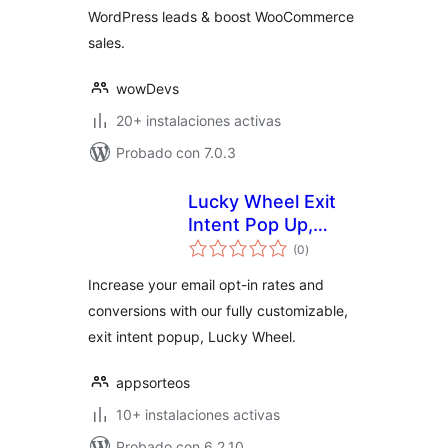
WordPress leads & boost WooCommerce
sales.
wowDevs
20+ instalaciones activas
Probado con 7.0.3
Lucky Wheel Exit
Intent Pop Up,
total
Upsell Pop Up –
(0
)
de
valoraciones
Rafflys
Increase your email opt-in rates and
conversions with our fully customizable,
exit intent popup, Lucky Wheel.
appsorteos
10+ instalaciones activas
Probado con 6.2.10