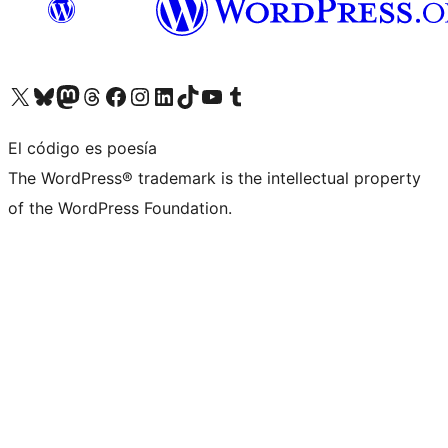
Visita nuestra cuenta de X (anteriormente Twitter)
Visita nuestra cuenta de Bluesky
Visita nuestra cuenta de Mastodon
Visita nuestra cuenta de Threads
Visita nuestra página de Facebook
Visita nuestra cuenta de Instagram
Visita nuestra cuenta de LinkedIn
Visita nuestra cuenta de TikTok
Visita nuestro canal de YouTube
Visita nuestra cuenta de Tumblr
El código es poesía
The WordPress® trademark is the intellectual property
of the WordPress Foundation.