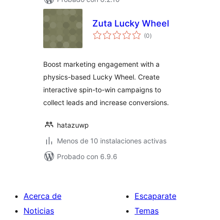
Zuta Lucky Wheel
total
(0
)
de
valoraciones
Boost marketing engagement with a
physics-based Lucky Wheel. Create
interactive spin-to-win campaigns to
collect leads and increase conversions.
hatazuwp
Menos de 10 instalaciones activas
Probado con 6.9.6
Acerca de
Escaparate
Noticias
Temas