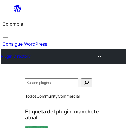
Saltar
al
Colombia
contenido
Consigue WordPress
Plugin Directory
Buscar
Todos
Community
Commercial
Etiqueta del plugin:
manchete
atual