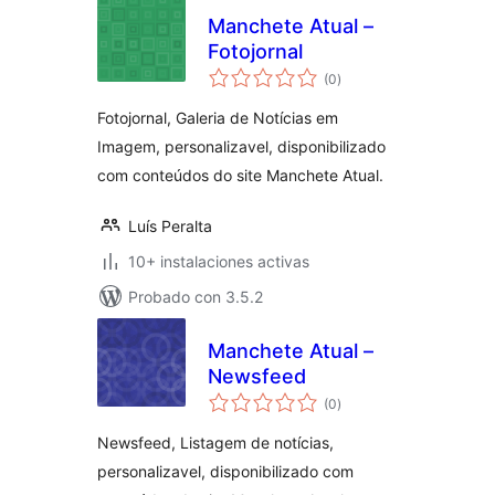
Manchete Atual –
Fotojornal
total
(0
)
de
valoraciones
Fotojornal, Galeria de Notícias em
Imagem, personalizavel, disponibilizado
com conteúdos do site Manchete Atual.
Luís Peralta
10+ instalaciones activas
Probado con 3.5.2
Manchete Atual –
Newsfeed
total
(0
)
de
valoraciones
Newsfeed, Listagem de notícias,
personalizavel, disponibilizado com