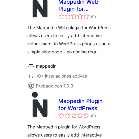
Mappedin Web
Plugin for
total
WordPress
(0
)
de
valoraciones
The Mappedin Web plugin for WordPress
allows users to easily add interactive
indoor maps to WordPress pages using a
simple shortcode – no coding requi …
mappedin
10+ instalaciones activas
Probado con 7.0.3
Mappedin Plugin
for WordPress
total
(0
)
de
valoraciones
The Mappedin plugin for WordPress
allows users to easily add interactive