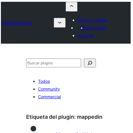
Envía un plugin
Plugin Directory
Mis favoritos
Acceder
Buscar
Todos
Community
Commercial
Etiqueta del plugin:
mappedin