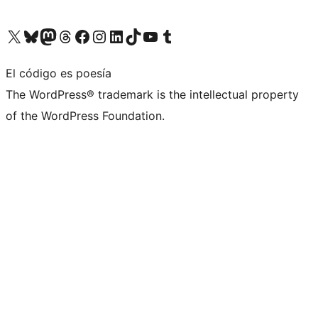
Visita nuestra cuenta de X (anteriormente Twitter)
Visita nuestra cuenta de Bluesky
Visita nuestra cuenta de Mastodon
Visita nuestra cuenta de Threads
Visita nuestra página de Facebook
Visita nuestra cuenta de Instagram
Visita nuestra cuenta de LinkedIn
Visita nuestra cuenta de TikTok
Visita nuestro canal de YouTube
Visita nuestra cuenta de Tumblr
El código es poesía
The WordPress® trademark is the intellectual property
of the WordPress Foundation.