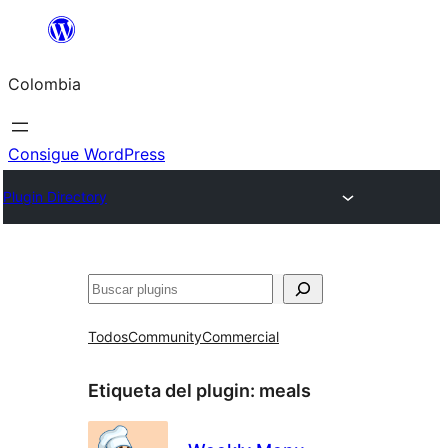
Saltar
al
Colombia
contenido
Consigue WordPress
Plugin Directory
Buscar
Todos
Community
Commercial
Etiqueta del plugin:
meals