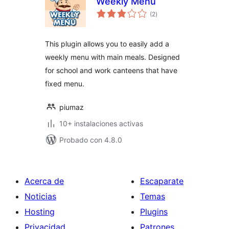
Weekly Menu
total
(2
)
de
valoraciones
This plugin allows you to easily add a
weekly menu with main meals. Designed
for school and work canteens that have
fixed menu.
piumaz
10+ instalaciones activas
Probado con 4.8.0
Acerca de
Escaparate
Noticias
Temas
Hosting
Plugins
Privacidad
Patrones