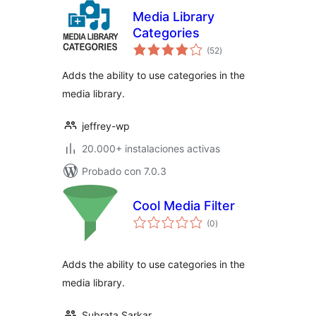
Media Library
Categories
total
(52
)
de
valoraciones
Adds the ability to use categories in the
media library.
jeffrey-wp
20.000+ instalaciones activas
Probado con 7.0.3
Cool Media Filter
total
(0
)
de
valoraciones
Adds the ability to use categories in the
media library.
Subrata Sarkar