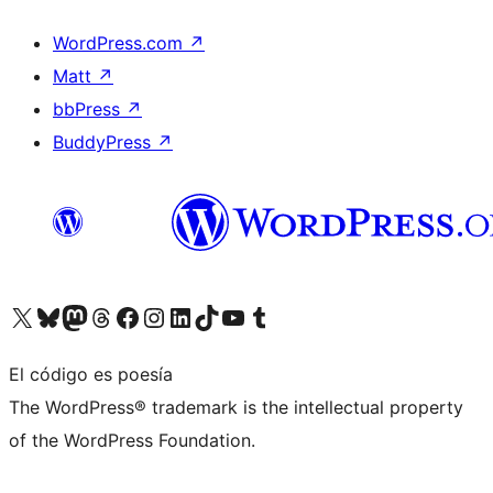
WordPress.com
↗
Matt
↗
bbPress
↗
BuddyPress
↗
Visita nuestra cuenta de X (anteriormente Twitter)
Visita nuestra cuenta de Bluesky
Visita nuestra cuenta de Mastodon
Visita nuestra cuenta de Threads
Visita nuestra página de Facebook
Visita nuestra cuenta de Instagram
Visita nuestra cuenta de LinkedIn
Visita nuestra cuenta de TikTok
Visita nuestro canal de YouTube
Visita nuestra cuenta de Tumblr
El código es poesía
The WordPress® trademark is the intellectual property
of the WordPress Foundation.