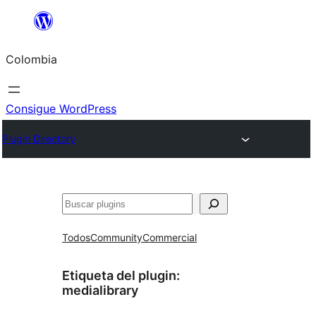
Saltar
al
Colombia
contenido
Consigue WordPress
Plugin Directory
Buscar
Todos
Community
Commercial
Etiqueta del plugin:
medialibrary