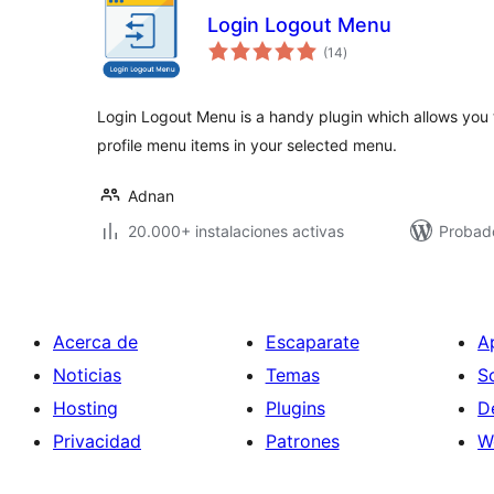
Login Logout Menu
total
(14
)
de
valoraciones
Login Logout Menu is a handy plugin which allows you t
profile menu items in your selected menu.
Adnan
20.000+ instalaciones activas
Probad
Acerca de
Escaparate
A
Noticias
Temas
S
Hosting
Plugins
D
Privacidad
Patrones
W