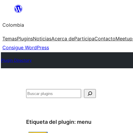
Saltar
al
Colombia
contenido
Temas
Plugins
Noticias
Acerca de
Participa
Contacto
Meetup
Consigue WordPress
Plugin Directory
Buscar
Etiqueta del plugin:
menu