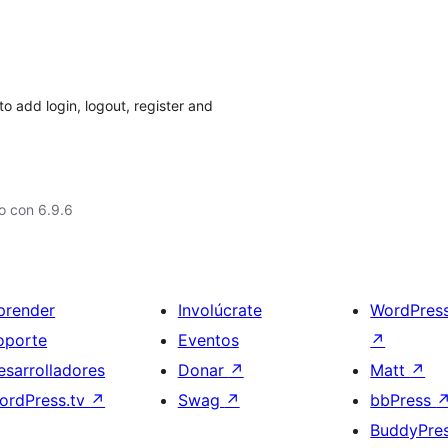
o add login, logout, register and
o con 6.9.6
prender
Involúcrate
WordPres
oporte
Eventos
↗
esarrolladores
Donar
↗
Matt
↗
ordPress.tv
↗
Swag
↗
bbPress
BuddyPre