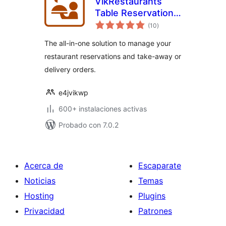
VikRestaurants
Table Reservations
total
and Take-Away
(10
)
de
valoraciones
The all-in-one solution to manage your
restaurant reservations and take-away or
delivery orders.
e4jvikwp
600+ instalaciones activas
Probado con 7.0.2
Acerca de
Escaparate
Noticias
Temas
Hosting
Plugins
Privacidad
Patrones