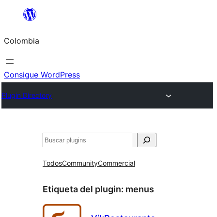
Saltar
al
Colombia
contenido
Consigue WordPress
Plugin Directory
Buscar
Todos
Community
Commercial
Etiqueta del plugin:
menus