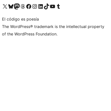
Visita nuestra cuenta de X (anteriormente Twitter)
Visita nuestra cuenta de Bluesky
Visita nuestra cuenta de Mastodon
Visita nuestra cuenta de Threads
Visita nuestra página de Facebook
Visita nuestra cuenta de Instagram
Visita nuestra cuenta de LinkedIn
Visita nuestra cuenta de TikTok
Visita nuestro canal de YouTube
Visita nuestra cuenta de Tumblr
El código es poesía
The WordPress® trademark is the intellectual property
of the WordPress Foundation.