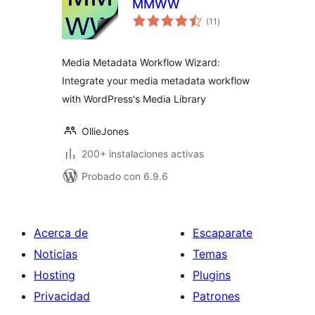
MMWW
total
(11
)
de
valoraciones
Media Metadata Workflow Wizard:
Integrate your media metadata workflow
with WordPress's Media Library
OllieJones
200+ instalaciones activas
Probado con 6.9.6
Acerca de
Escaparate
Noticias
Temas
Hosting
Plugins
Privacidad
Patrones