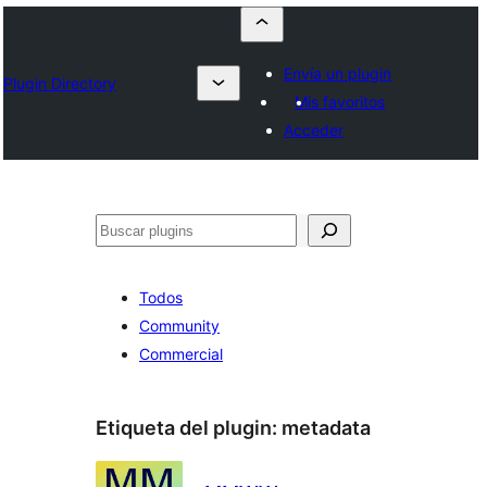
Envía un plugin
Plugin Directory
Mis favoritos
Acceder
Buscar
Todos
Community
Commercial
Etiqueta del plugin:
metadata