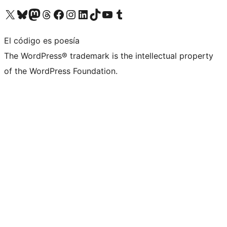
Visita nuestra cuenta de X (anteriormente Twitter)
Visita nuestra cuenta de Bluesky
Visita nuestra cuenta de Mastodon
Visita nuestra cuenta de Threads
Visita nuestra página de Facebook
Visita nuestra cuenta de Instagram
Visita nuestra cuenta de LinkedIn
Visita nuestra cuenta de TikTok
Visita nuestro canal de YouTube
Visita nuestra cuenta de Tumblr
El código es poesía
The WordPress® trademark is the intellectual property
of the WordPress Foundation.