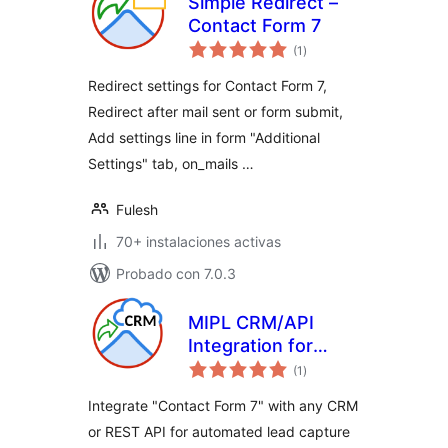
Simple Redirect –
Contact Form 7
total
(1
)
de
valoraciones
Redirect settings for Contact Form 7,
Redirect after mail sent or form submit,
Add settings line in form "Additional
Settings" tab, on_mails …
Fulesh
70+ instalaciones activas
Probado con 7.0.3
MIPL CRM/API
Integration for
total
Contact Form 7
(1
)
de
valoraciones
Integrate "Contact Form 7" with any CRM
or REST API for automated lead capture