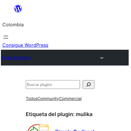
Saltar
al
Colombia
contenido
Consigue WordPress
Plugin Directory
Buscar
Todos
Community
Commercial
Etiqueta del plugin:
mulika