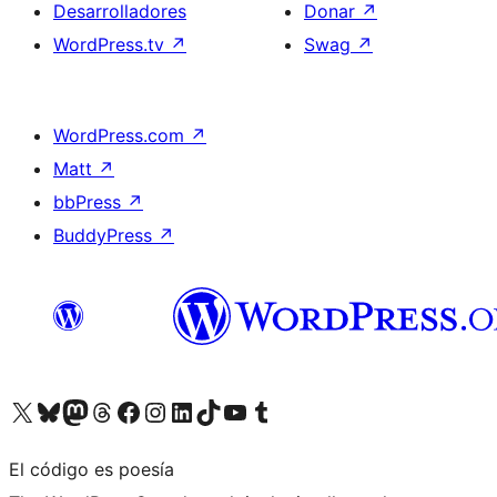
Desarrolladores
Donar
↗
WordPress.tv
↗
Swag
↗
WordPress.com
↗
Matt
↗
bbPress
↗
BuddyPress
↗
Visita nuestra cuenta de X (anteriormente Twitter)
Visita nuestra cuenta de Bluesky
Visita nuestra cuenta de Mastodon
Visita nuestra cuenta de Threads
Visita nuestra página de Facebook
Visita nuestra cuenta de Instagram
Visita nuestra cuenta de LinkedIn
Visita nuestra cuenta de TikTok
Visita nuestro canal de YouTube
Visita nuestra cuenta de Tumblr
El código es poesía