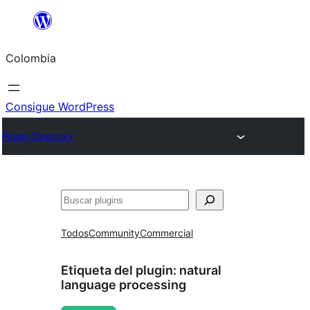
Saltar
al
Colombia
contenido
Consigue WordPress
Plugin Directory
Buscar
Todos
Community
Commercial
Etiqueta del plugin:
natural
language processing