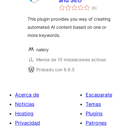
and SEO
total
(0
)
de
valoraciones
This plugin provides you way of creating
automated AI content based on one or
more keywords.
nalery
Menos de 10 instalaciones activas
Probado con 6.6.5
Acerca de
Escaparate
Noticias
Temas
Hosting
Plugins
Privacidad
Patrones