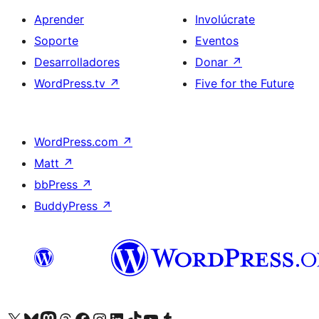
Aprender
Involúcrate
Soporte
Eventos
Desarrolladores
Donar
↗
WordPress.tv
↗
Five for the Future
WordPress.com
↗
Matt
↗
bbPress
↗
BuddyPress
↗
Visita nuestra cuenta de X (anteriormente Twitter)
Visita nuestra cuenta de Bluesky
Visita nuestra cuenta de Mastodon
Visita nuestra cuenta de Threads
Visita nuestra página de Facebook
Visita nuestra cuenta de Instagram
Visita nuestra cuenta de LinkedIn
Visita nuestra cuenta de TikTok
Visita nuestro canal de YouTube
Visita nuestra cuenta de Tumblr