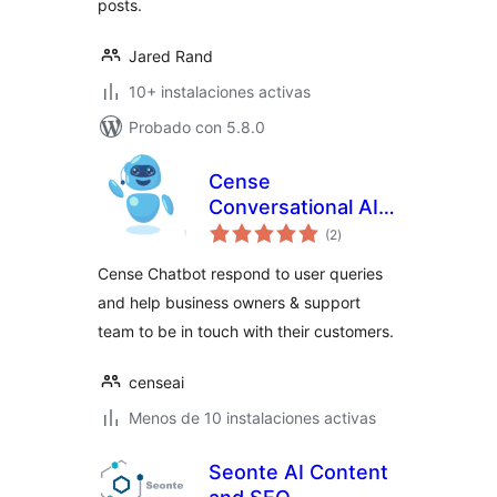
posts.
Jared Rand
10+ instalaciones activas
Probado con 5.8.0
Cense
Conversational AI
total
Chatbot
(2
)
de
valoraciones
Cense Chatbot respond to user queries
and help business owners & support
team to be in touch with their customers.
censeai
Menos de 10 instalaciones activas
Seonte AI Content