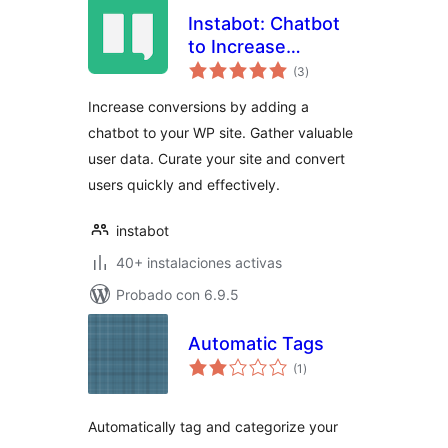
Instabot: Chatbot
to Increase
total
Conversions on
(3
)
de
valoraciones
WordPress. Try for
Increase conversions by adding a
Free
chatbot to your WP site. Gather valuable
user data. Curate your site and convert
users quickly and effectively.
instabot
40+ instalaciones activas
Probado con 6.9.5
Automatic Tags
total
(1
)
de
valoraciones
Automatically tag and categorize your