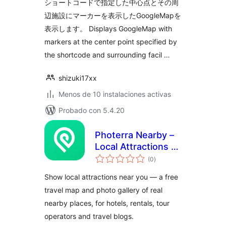
ショートコードで指定した中心点とその周
辺施設にマーカーを表示したGoogleMapを
表示します。 Displays GoogleMap with
markers at the center point specified by
the shortcode and surrounding facil …
shizuki17xx
Menos de 10 instalaciones activas
Probado con 5.4.20
Photerra Nearby –
Local Attractions &
total
Travel Map Widget
(0
)
de
valoraciones
Show local attractions near you — a free
travel map and photo gallery of real
nearby places, for hotels, rentals, tour
operators and travel blogs.