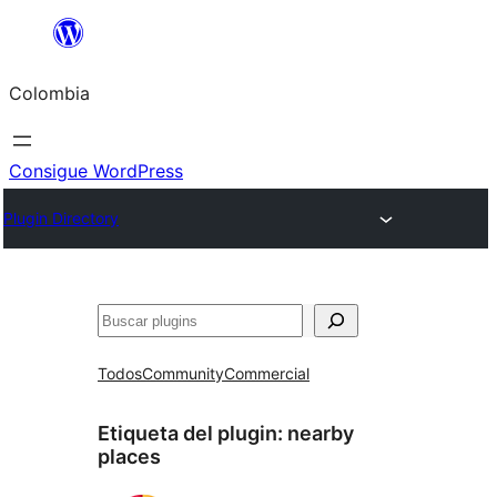
Saltar
al
Colombia
contenido
Consigue WordPress
Plugin Directory
Buscar
Todos
Community
Commercial
Etiqueta del plugin:
nearby
places