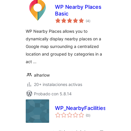
WP Nearby Places
Basic
total
(4
)
de
valoraciones
WP Nearby Places allows you to
dynamically display nearby places on a
Google map surrounding a centralized
location and grouped by categories in a
act …
alharlow
20+ instalaciones activas
Probado con 5.8.14
WP_NearbyFacilities
total
(0
)
de
valoraciones