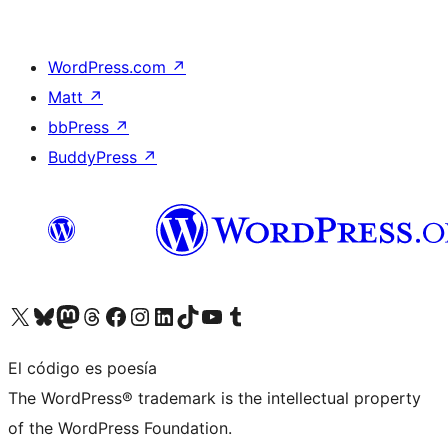
WordPress.com
↗
Matt
↗
bbPress
↗
BuddyPress
↗
Visita nuestra cuenta de X (anteriormente Twitter)
Visita nuestra cuenta de Bluesky
Visita nuestra cuenta de Mastodon
Visita nuestra cuenta de Threads
Visita nuestra página de Facebook
Visita nuestra cuenta de Instagram
Visita nuestra cuenta de LinkedIn
Visita nuestra cuenta de TikTok
Visita nuestro canal de YouTube
Visita nuestra cuenta de Tumblr
El código es poesía
The WordPress® trademark is the intellectual property
of the WordPress Foundation.