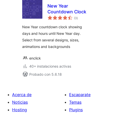
New Year
Countdown Clock
total
(3
)
de
valoraciones
New Year countdown clock showing
days and hours until New Year day.
Select from several designs, sizes,
animations and backgrounds
enclick
40+ instalaciones activas
Probado con 5.6.18
Acerca de
Escaparate
Noticias
Temas
Hosting
Plugins