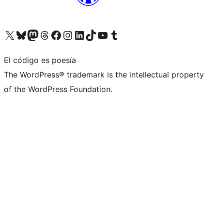
Visita nuestra cuenta de X (anteriormente Twitter)
Visita nuestra cuenta de Bluesky
Visita nuestra cuenta de Mastodon
Visita nuestra cuenta de Threads
Visita nuestra página de Facebook
Visita nuestra cuenta de Instagram
Visita nuestra cuenta de LinkedIn
Visita nuestra cuenta de TikTok
Visita nuestro canal de YouTube
Visita nuestra cuenta de Tumblr
El código es poesía
The WordPress® trademark is the intellectual property
of the WordPress Foundation.