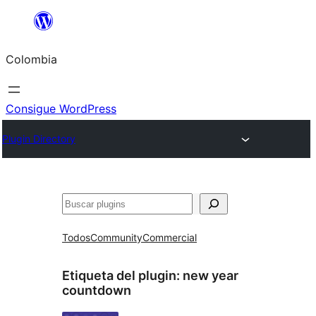
Saltar
al
Colombia
contenido
Consigue WordPress
Plugin Directory
Buscar
Todos
Community
Commercial
Etiqueta del plugin:
new year
countdown