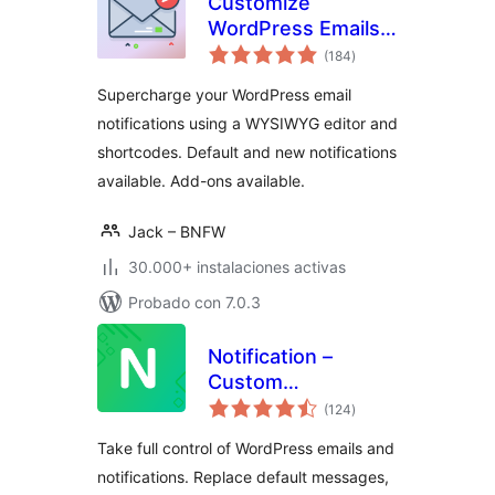
Customize
WordPress Emails
total
and Alerts – Better
(184
)
de
valoraciones
Notifications for
Supercharge your WordPress email
WP
notifications using a WYSIWYG editor and
shortcodes. Default and new notifications
available. Add-ons available.
Jack – BNFW
30.000+ instalaciones activas
Probado con 7.0.3
Notification –
Custom
total
Notifications and
(124
)
de
valoraciones
Alerts for
Take full control of WordPress emails and
WordPress
notifications. Replace default messages,