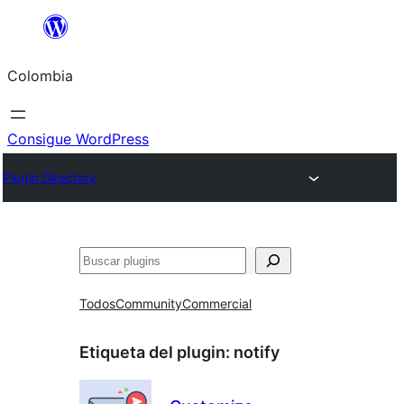
Saltar
al
Colombia
contenido
Consigue WordPress
Plugin Directory
Buscar
Todos
Community
Commercial
Etiqueta del plugin:
notify