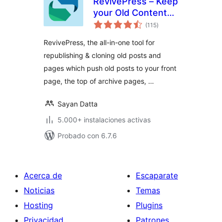
RevivePress – Keep
your Old Content
total
Evergreen
(115
)
de
valoraciones
RevivePress, the all-in-one tool for
republishing & cloning old posts and
pages which push old posts to your front
page, the top of archive pages, …
Sayan Datta
5.000+ instalaciones activas
Probado con 6.7.6
Acerca de
Escaparate
Noticias
Temas
Hosting
Plugins
Privacidad
Patrones