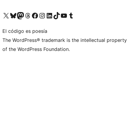
Visita nuestra cuenta de X (anteriormente Twitter)
Visita nuestra cuenta de Bluesky
Visita nuestra cuenta de Mastodon
Visita nuestra cuenta de Threads
Visita nuestra página de Facebook
Visita nuestra cuenta de Instagram
Visita nuestra cuenta de LinkedIn
Visita nuestra cuenta de TikTok
Visita nuestro canal de YouTube
Visita nuestra cuenta de Tumblr
El código es poesía
The WordPress® trademark is the intellectual property
of the WordPress Foundation.