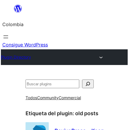
Saltar
al
Colombia
contenido
Consigue WordPress
Plugin Directory
Buscar
Todos
Community
Commercial
Etiqueta del plugin:
old posts