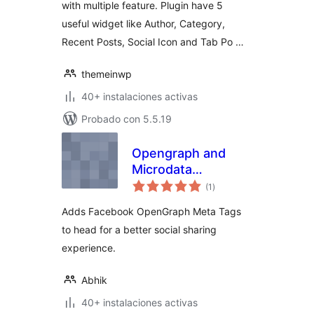
with multiple feature. Plugin have 5
useful widget like Author, Category,
Recent Posts, Social Icon and Tab Po …
themeinwp
40+ instalaciones activas
Probado con 5.5.19
Opengraph and
Microdata
total
Generator
(1
)
de
valoraciones
Adds Facebook OpenGraph Meta Tags
to head for a better social sharing
experience.
Abhik
40+ instalaciones activas