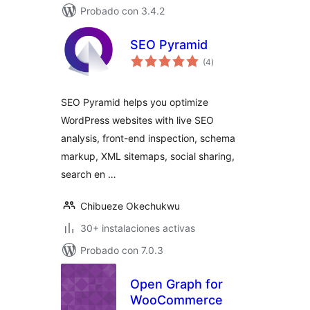
Probado con 3.4.2
SEO Pyramid
total
(4
)
de
valoraciones
SEO Pyramid helps you optimize
WordPress websites with live SEO
analysis, front-end inspection, schema
markup, XML sitemaps, social sharing,
search en …
Chibueze Okechukwu
30+ instalaciones activas
Probado con 7.0.3
Open Graph for
WooCommerce