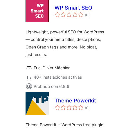
WP Smart SEO
total
(0
)
de
valoraciones
Lightweight, powerful SEO for WordPress
— control your meta titles, descriptions,
Open Graph tags and more. No bloat,
just results.
Eric-Oliver Mächler
40+ instalaciones activas
Probado con 6.9.6
Theme Powerkit
total
(0
)
de
valoraciones
Theme Powerkit is WordPress free plugin