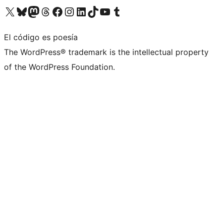
Visita nuestra cuenta de X (anteriormente Twitter)
Visita nuestra cuenta de Bluesky
Visita nuestra cuenta de Mastodon
Visita nuestra cuenta de Threads
Visita nuestra página de Facebook
Visita nuestra cuenta de Instagram
Visita nuestra cuenta de LinkedIn
Visita nuestra cuenta de TikTok
Visita nuestro canal de YouTube
Visita nuestra cuenta de Tumblr
El código es poesía
The WordPress® trademark is the intellectual property
of the WordPress Foundation.