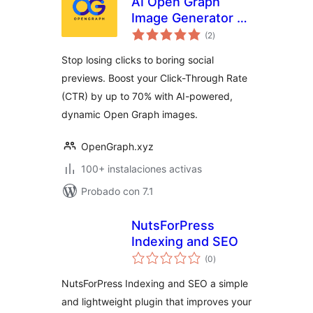
AI Open Graph
Image Generator –
total
OpenGraph.xyz
(2
)
de
valoraciones
Stop losing clicks to boring social
previews. Boost your Click-Through Rate
(CTR) by up to 70% with AI-powered,
dynamic Open Graph images.
OpenGraph.xyz
100+ instalaciones activas
Probado con 7.1
NutsForPress
Indexing and SEO
total
(0
)
de
valoraciones
NutsForPress Indexing and SEO a simple
and lightweight plugin that improves your