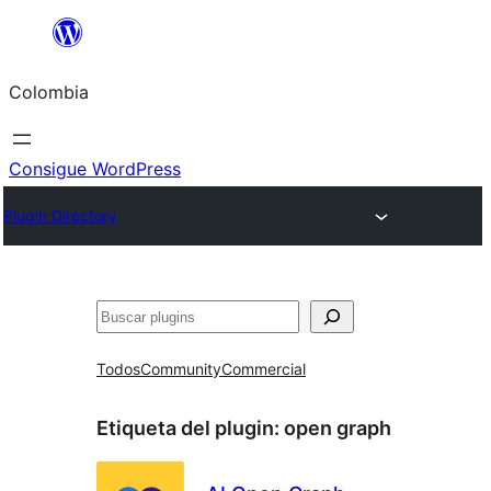
Saltar
al
Colombia
contenido
Consigue WordPress
Plugin Directory
Buscar
Todos
Community
Commercial
Etiqueta del plugin:
open graph