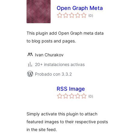
Open Graph Meta
total
(0
)
de
valoraciones
This plugin add Open Graph meta data
to blog posts and pages.
Ivan Churakov
20+ instalaciones activas
Probado con 3.3.2
RSS Image
total
(0
)
de
valoraciones
Simply activate this plugin to attach
featured images to their respective posts
in the site feed.