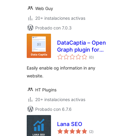
Web Guy
20+ instalaciones activas
Probado con 7.0.3
DataCaptia – Open
Graph plugin for
total
WordPress
(0
)
de
valoraciones
Easily enable og information in any
website.
HT Plugins
20+ instalaciones activas
Probado con 6.7.6
Lana SEO
total
(2
)
de