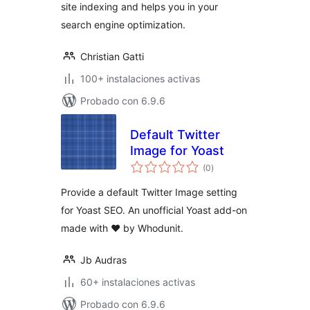
site indexing and helps you in your
search engine optimization.
Christian Gatti
100+ instalaciones activas
Probado con 6.9.6
Default Twitter
Image for Yoast
total
(0
)
de
valoraciones
Provide a default Twitter Image setting
for Yoast SEO. An unofficial Yoast add-on
made with ♥️ by Whodunit.
Jb Audras
60+ instalaciones activas
Probado con 6.9.6