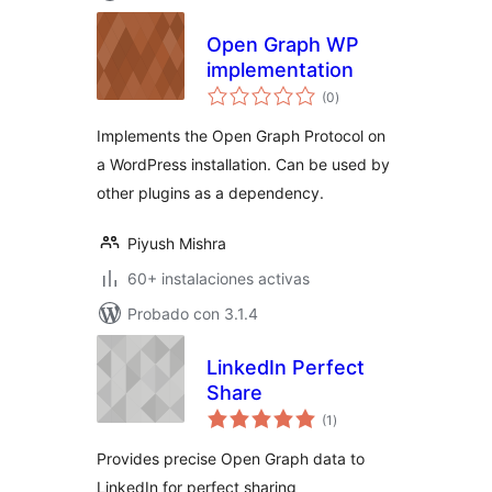
Open Graph WP
implementation
total
(0
)
de
valoraciones
Implements the Open Graph Protocol on
a WordPress installation. Can be used by
other plugins as a dependency.
Piyush Mishra
60+ instalaciones activas
Probado con 3.1.4
LinkedIn Perfect
Share
total
(1
)
de
valoraciones
Provides precise Open Graph data to
LinkedIn for perfect sharing