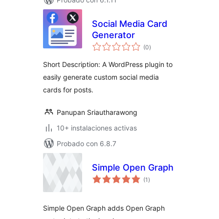
Social Media Card
Generator
total
(0
)
de
valoraciones
Short Description: A WordPress plugin to
easily generate custom social media
cards for posts.
Panupan Sriautharawong
10+ instalaciones activas
Probado con 6.8.7
Simple Open Graph
total
(1
)
de
valoraciones
Simple Open Graph adds Open Graph