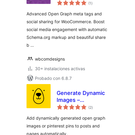
total
(1
)
de
valoraciones
Advanced Open Graph meta tags and
social sharing for WooCommerce. Boost
social media engagement with automatic
Schema.org markup and beautiful share
b …
wbcomdesigns
30+ instalaciones activas
Probado con 6.8.7
Generate Dynamic
Images –
total
Bannerbear
(2
)
de
valoraciones
Add dynamically generated open graph
images or pinterest pins to posts and
pages automatically.