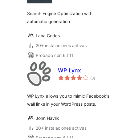
valoraciones
Search Engine Optimization with
automatic generation
Lana Codes
20+ instalaciones activas
Probado con 6.1.11
WP Lynx
total
(3
)
de
valoraciones
WP Lynx allows you to mimic Facebook's
wall links in your WordPress posts.
John Havlik
20+ instalaciones activas
Probado con 6.1.11