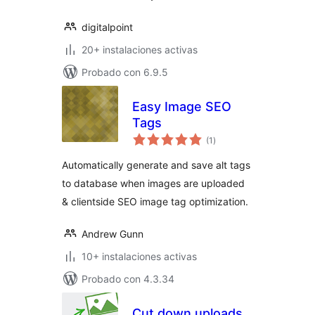
digitalpoint
20+ instalaciones activas
Probado con 6.9.5
Easy Image SEO
Tags
total
(1
)
de
valoraciones
Automatically generate and save alt tags
to database when images are uploaded
& clientside SEO image tag optimization.
Andrew Gunn
10+ instalaciones activas
Probado con 4.3.34
Cut down uploads