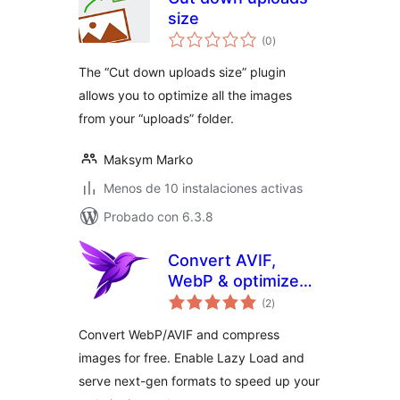
size
total
(0
)
de
valoraciones
The “Cut down uploads size” plugin
allows you to optimize all the images
from your “uploads” folder.
Maksym Marko
Menos de 10 instalaciones activas
Probado con 6.3.8
Convert AVIF,
WebP & optimize
total
images – Pixy
(2
)
de
valoraciones
Image Optimizer
Convert WebP/AVIF and compress
images for free. Enable Lazy Load and
serve next-gen formats to speed up your