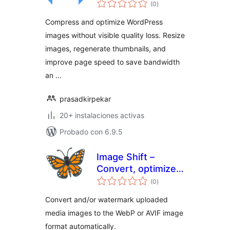
total
Optimization for
(0
)
de
valoraciones
WordPress
Compress and optimize WordPress
images without visible quality loss. Resize
images, regenerate thumbnails, and
improve page speed to save bandwidth
an …
prasadkirpekar
20+ instalaciones activas
Probado con 6.9.5
Image Shift –
Convert, optimize
total
and watermark
(0
)
de
valoraciones
AVIF & WebP media
Convert and/or watermark uploaded
images
media images to the WebP or AVIF image
format automatically.