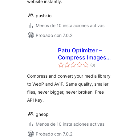
website instantly.
pushr.io
Menos de 10 instalaciones activas
Probado con 7.0.2
Patu Optimizer –
Compress Images
total
to WebP & AVIF
(0
)
de
valoraciones
Compress and convert your media library
to WebP and AVIF. Same quality, smaller
files, never bigger, never broken. Free
API key.
gheop
Menos de 10 instalaciones activas
Probado con 7.0.2