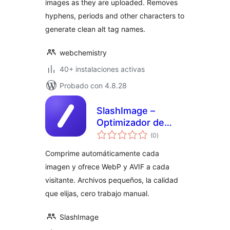
images as they are uploaded. Removes
hyphens, periods and other characters to
generate clean alt tag names.
webchemistry
40+ instalaciones activas
Probado con 4.8.28
SlashImage –
Optimizador de
total
imágenes:
(0
)
de
valoraciones
comprime
Comprime automáticamente cada
imágenes,
imagen y ofrece WebP y AVIF a cada
convierte WebP y
visitante. Archivos pequeños, la calidad
AVIF
que elijas, cero trabajo manual.
SlashImage