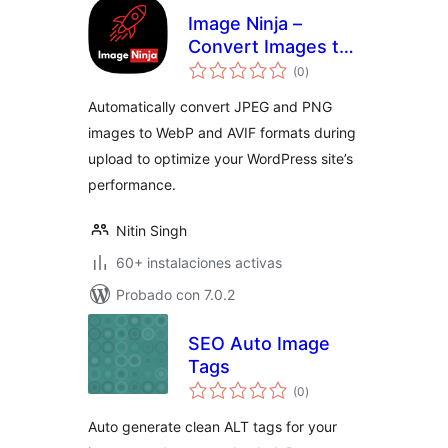
Image Ninja –
Convert Images to
total
WebP & AVIF on
(0
)
de
valoraciones
Upload
Automatically convert JPEG and PNG
images to WebP and AVIF formats during
upload to optimize your WordPress site’s
performance.
Nitin Singh
60+ instalaciones activas
Probado con 7.0.2
SEO Auto Image
Tags
total
(0
)
de
valoraciones
Auto generate clean ALT tags for your