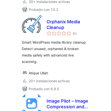
30+ instalaciones activas
Probado con 7.0.2
Orphanix Media
Cleanup
total
(0
)
de
valoraciones
Smart WordPress media library cleanup.
Detect unused, orphaned & broken
media safely with advanced live
scanning.
Atique Ullah
20+ instalaciones activas
Probado con 6.9.5
Image Pilot – Image
Compression and