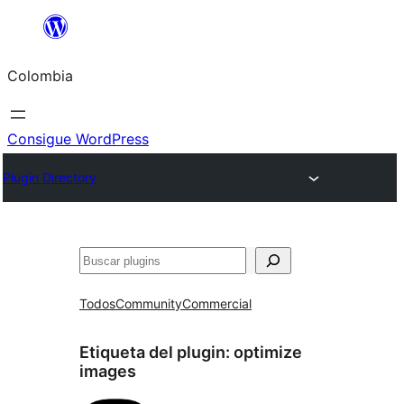
Saltar
al
Colombia
contenido
Consigue WordPress
Plugin Directory
Buscar
Todos
Community
Commercial
Etiqueta del plugin:
optimize
images