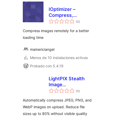
IOptimizer –
Compress,
total
Optimize and Lazy
(0
)
de
valoraciones
Load Images
Compress images remotely for a better
loading time
mainericiangel
Menos de 10 instalaciones activas
Probado con 5.4.19
LightPIX Stealth
Image
total
Compression
(0
)
de
valoraciones
Automatically compress JPEG, PNG, and
WebP images on upload. Reduce file
sizes up to 80% without visible quality