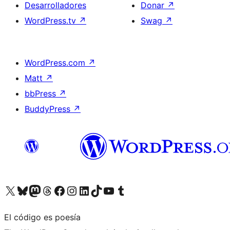
Desarrolladores
Donar
↗
WordPress.tv
↗
Swag
↗
WordPress.com
↗
Matt
↗
bbPress
↗
BuddyPress
↗
Visita nuestra cuenta de X (anteriormente Twitter)
Visita nuestra cuenta de Bluesky
Visita nuestra cuenta de Mastodon
Visita nuestra cuenta de Threads
Visita nuestra página de Facebook
Visita nuestra cuenta de Instagram
Visita nuestra cuenta de LinkedIn
Visita nuestra cuenta de TikTok
Visita nuestro canal de YouTube
Visita nuestra cuenta de Tumblr
El código es poesía