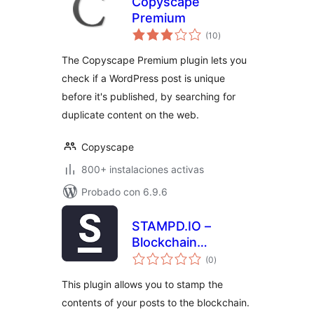
Copyscape
Premium
total
(10
)
de
valoraciones
The Copyscape Premium plugin lets you
check if a WordPress post is unique
before it's published, by searching for
duplicate content on the web.
Copyscape
800+ instalaciones activas
Probado con 6.9.6
STAMPD.IO –
Blockchain
total
Stamping
(0
)
de
valoraciones
This plugin allows you to stamp the
contents of your posts to the blockchain.