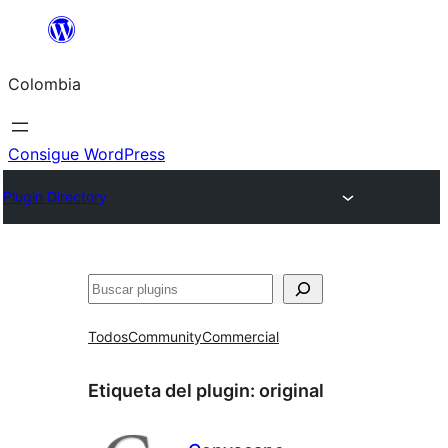
Saltar
al
Colombia
contenido
Consigue WordPress
Plugin Directory
Buscar
Todos
Community
Commercial
Etiqueta del plugin:
original