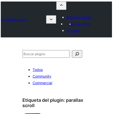
Envía un plugin
Plugin Directory
Mis favoritos
Acceder
Buscar
Todos
Community
Commercial
Etiqueta del plugin:
parallax
scroll