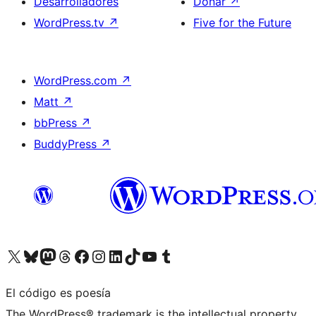
Desarrolladores
Donar
↗
WordPress.tv
↗
Five for the Future
WordPress.com
↗
Matt
↗
bbPress
↗
BuddyPress
↗
Visita nuestra cuenta de X (anteriormente Twitter)
Visita nuestra cuenta de Bluesky
Visita nuestra cuenta de Mastodon
Visita nuestra cuenta de Threads
Visita nuestra página de Facebook
Visita nuestra cuenta de Instagram
Visita nuestra cuenta de LinkedIn
Visita nuestra cuenta de TikTok
Visita nuestro canal de YouTube
Visita nuestra cuenta de Tumblr
El código es poesía
The WordPress® trademark is the intellectual property