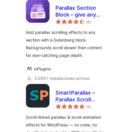
Parallax Section
Block – give any
total
section scroll-
(6
)
de
valoraciones
stopping depth
Add parallax scrolling effects to any
section with a Gutenberg block.
Backgrounds scroll slower than content
for eye-catching page depth.
bPlugins
3.000+ instalaciones activas
SmartParallax –
Parallax Scroll
total
Effects & Scroll
(3
)
de
valoraciones
Animations
Scroll-linked parallax & scroll animation
effects for WordPress — no code, no