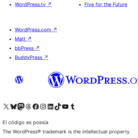
WordPress.tv
↗
Five for the Future
WordPress.com
↗
Matt
↗
bbPress
↗
BuddyPress
↗
Visita nuestra cuenta de X (anteriormente Twitter)
Visita nuestra cuenta de Bluesky
Visita nuestra cuenta de Mastodon
Visita nuestra cuenta de Threads
Visita nuestra página de Facebook
Visita nuestra cuenta de Instagram
Visita nuestra cuenta de LinkedIn
Visita nuestra cuenta de TikTok
Visita nuestro canal de YouTube
Visita nuestra cuenta de Tumblr
El código es poesía
The WordPress® trademark is the intellectual property