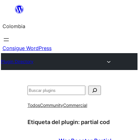
Saltar
al
Colombia
contenido
Consigue WordPress
Plugin Directory
Buscar
Todos
Community
Commercial
Etiqueta del plugin:
partial cod