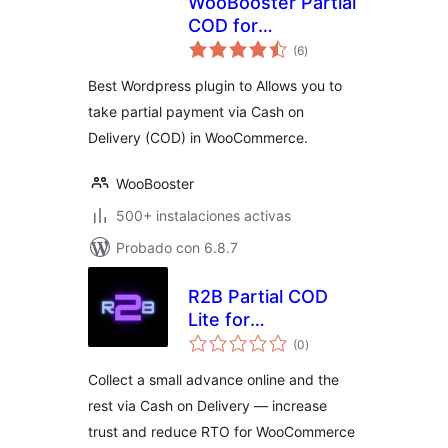
WooBooster Partial
COD for
total
WooCommerce
(6
)
de
valoraciones
Best Wordpress plugin to Allows you to
take partial payment via Cash on
Delivery (COD) in WooCommerce.
WooBooster
500+ instalaciones activas
Probado con 6.8.7
R2B Partial COD
Lite for
total
WooCommerce
(0
)
de
valoraciones
Collect a small advance online and the
rest via Cash on Delivery — increase
trust and reduce RTO for WooCommerce