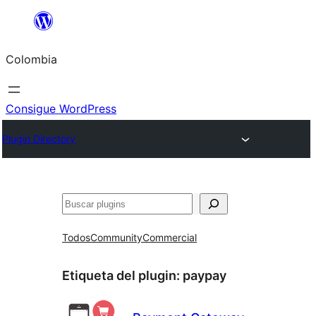
Saltar
al
Colombia
contenido
Consigue WordPress
Plugin Directory
Buscar
Todos
Community
Commercial
Etiqueta del plugin:
paypay