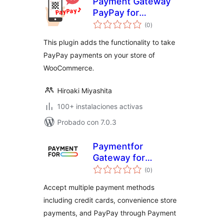
Payment Gateway
PayPay for
total
WooCommerce
(0
)
de
valoraciones
This plugin adds the functionality to take
PayPay payments on your store of
WooCommerce.
Hiroaki Miyashita
100+ instalaciones activas
Probado con 7.0.3
Paymentfor
Gateway for
total
WooCommerce
(0
)
de
valoraciones
Accept multiple payment methods
including credit cards, convenience store
payments, and PayPay through Payment