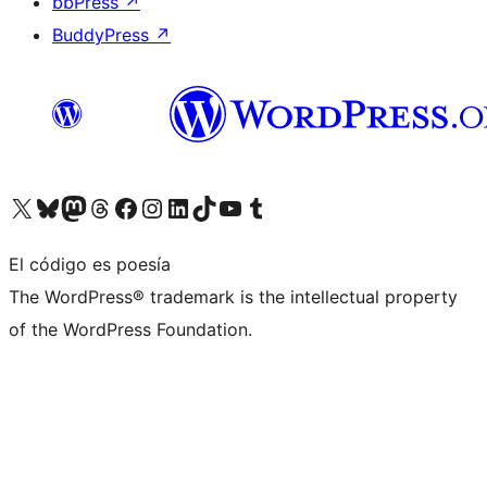
bbPress
↗
BuddyPress
↗
Visita nuestra cuenta de X (anteriormente Twitter)
Visita nuestra cuenta de Bluesky
Visita nuestra cuenta de Mastodon
Visita nuestra cuenta de Threads
Visita nuestra página de Facebook
Visita nuestra cuenta de Instagram
Visita nuestra cuenta de LinkedIn
Visita nuestra cuenta de TikTok
Visita nuestro canal de YouTube
Visita nuestra cuenta de Tumblr
El código es poesía
The WordPress® trademark is the intellectual property
of the WordPress Foundation.