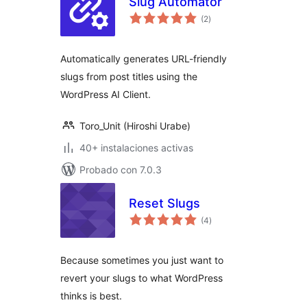
Slug Automator
total
(2
)
de
valoraciones
Automatically generates URL-friendly
slugs from post titles using the
WordPress AI Client.
Toro_Unit (Hiroshi Urabe)
40+ instalaciones activas
Probado con 7.0.3
Reset Slugs
total
(4
)
de
valoraciones
Because sometimes you just want to
revert your slugs to what WordPress
thinks is best.