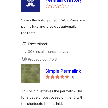
Permalink History
total
(0
)
de
valoraciones
Saves the history of your WordPress site
permalinks and provides automatic
redirects.
EdwardBock
30+ instalaciones activas
Probado con 7.0.3
Simple Permalink
total
(1
)
de
valoraciones
This plugin retrieves the permalink URL
for a page or post based on the ID with
the shortcode [permalink].