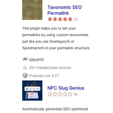
Taxonomic SEO
Permalink
total
(1
)
de
valoraciones
This plugin helps you to set your
permalinks by using custom taxonomies
just like you use %category% or
%postname% in your permalink structure.
tj2point0
20+ instalaciones activas
Probado con 3.2.1
NPC Slug Genius
total
(0
)
de
valoraciones
Automatically generates SEO-optimized