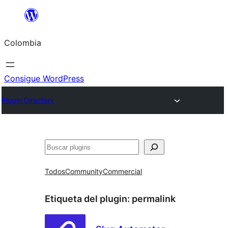
Saltar
al
Colombia
contenido
Consigue WordPress
Plugin Directory
Buscar
Todos
Community
Commercial
Etiqueta del plugin:
permalink