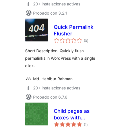
20+ instalaciones activas
Probado con 3.2.1
Quick Permalink
Flusher
total
(0
)
de
valoraciones
Short Description: Quickly flush
permalinks in WordPress with a single
click.
Md. Habibur Rahman
20+ instalaciones activas
Probado con 6.7.6
Child pages as
boxes with
total
title,content and
(1
)
de