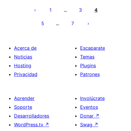
Paginación
de
1
3
4
…
entradas
5
7
…
Acerca de
Escaparate
Noticias
Temas
Hosting
Plugins
Privacidad
Patrones
Aprender
Involúcrate
Soporte
Eventos
Desarrolladores
Donar
↗
WordPress.tv
↗
Swag
↗