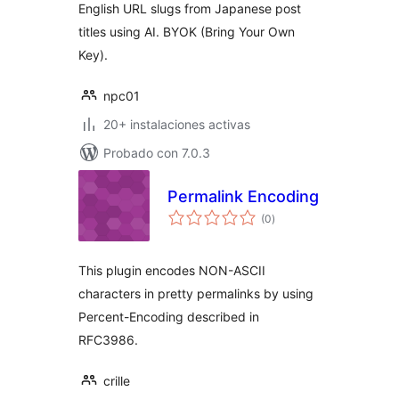
English URL slugs from Japanese post
titles using AI. BYOK (Bring Your Own
Key).
npc01
20+ instalaciones activas
Probado con 7.0.3
Permalink Encoding
total
(0
)
de
valoraciones
This plugin encodes NON-ASCII
characters in pretty permalinks by using
Percent-Encoding described in
RFC3986.
crille