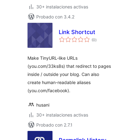
30+ instalaciones activas
Probado con 3.4.2
Link Shortcut
total
(0
)
de
valoraciones
Make TinyURL-like URLs
(you.com/33ks8s) that redirect to pages
inside / outside your blog. Can also
create human-readable aliases
(you.com/facebook).
husani
30+ instalaciones activas
Probado con 2.7.1