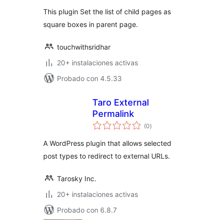
valoraciones
image
This plugin Set the list of child pages as
square boxes in parent page.
touchwithsridhar
20+ instalaciones activas
Probado con 4.5.33
Taro External
Permalink
total
(0
)
de
valoraciones
A WordPress plugin that allows selected
post types to redirect to external URLs.
Tarosky Inc.
20+ instalaciones activas
Probado con 6.8.7