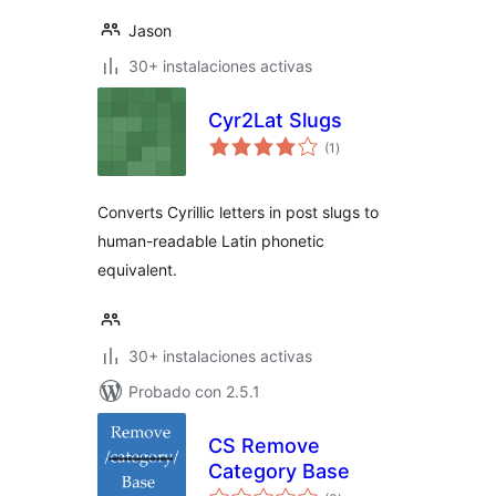
Jason
30+ instalaciones activas
Cyr2Lat Slugs
total
(1
)
de
valoraciones
Converts Cyrillic letters in post slugs to
human-readable Latin phonetic
equivalent.
30+ instalaciones activas
Probado con 2.5.1
CS Remove
Category Base
total