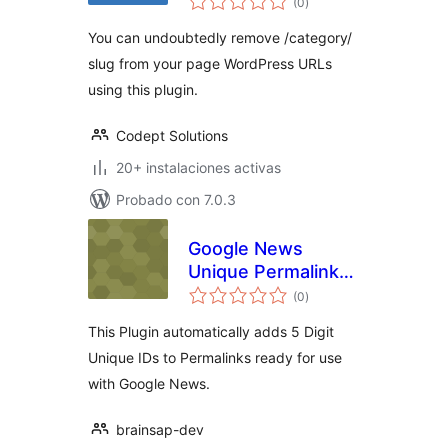
(0
)
de
valoraciones
You can undoubtedly remove /category/
slug from your page WordPress URLs
using this plugin.
Codept Solutions
20+ instalaciones activas
Probado con 7.0.3
Google News
Unique Permalink
total
ID
(0
)
de
valoraciones
This Plugin automatically adds 5 Digit
Unique IDs to Permalinks ready for use
with Google News.
brainsap-dev