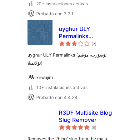
20+ instalaciones activas
Probado con 3.2.1
uyghur ULY
Permalinks
total
(ئۇيغۇرچە مۇقىم
(2
)
de
valoraciones
ئۇلانمىلا)
uyghur ULY Permalinks (ئۇيغۇرچە مۇقىم
ئۇلانمىلا)
xirwajim
10+ instalaciones activas
Probado con 4.4.34
R3DF Multisite Blog
Slug Remover
total
(8
)
de
valoraciones
Removes the '/blog' slug from the main