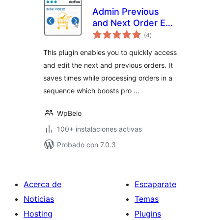
Admin Previous
and Next Order Edit
total
Links for
(4
)
de
valoraciones
Woocommerce
This plugin enables you to quickly access
and edit the next and previous orders. It
saves times while processing orders in a
sequence which boosts pro …
WpBelo
100+ instalaciones activas
Probado con 7.0.3
Acerca de
Escaparate
Noticias
Temas
Hosting
Plugins