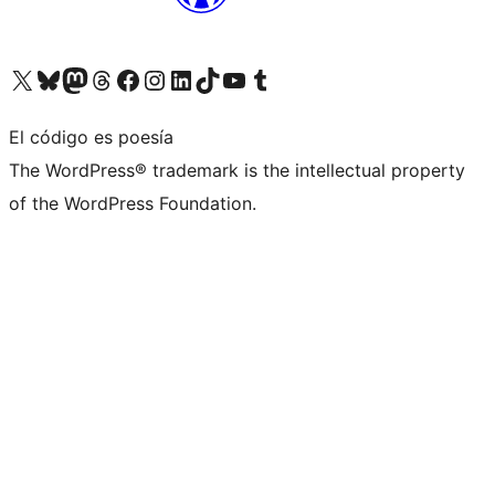
Visita nuestra cuenta de X (anteriormente Twitter)
Visita nuestra cuenta de Bluesky
Visita nuestra cuenta de Mastodon
Visita nuestra cuenta de Threads
Visita nuestra página de Facebook
Visita nuestra cuenta de Instagram
Visita nuestra cuenta de LinkedIn
Visita nuestra cuenta de TikTok
Visita nuestro canal de YouTube
Visita nuestra cuenta de Tumblr
El código es poesía
The WordPress® trademark is the intellectual property
of the WordPress Foundation.