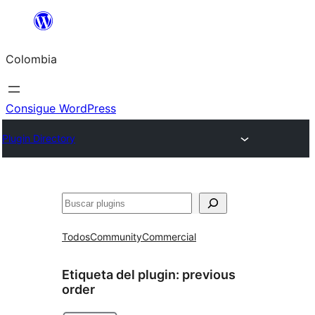
Saltar
al
Colombia
contenido
Consigue WordPress
Plugin Directory
Buscar
Todos
Community
Commercial
Etiqueta del plugin:
previous
order