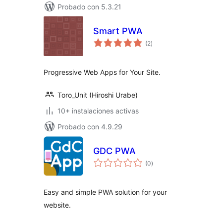
Probado con 5.3.21
Smart PWA
total
(2
)
de
valoraciones
Progressive Web Apps for Your Site.
Toro_Unit (Hiroshi Urabe)
10+ instalaciones activas
Probado con 4.9.29
GDC PWA
total
(0
)
de
valoraciones
Easy and simple PWA solution for your
website.