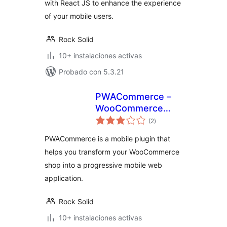
with React JS to enhance the experience
of your mobile users.
Rock Solid
10+ instalaciones activas
Probado con 5.3.21
PWACommerce –
WooCommerce
total
Mobile Plugin for
(2
)
de
valoraciones
Progressive Web
PWACommerce is a mobile plugin that
Apps & Hybrid
helps you transform your WooCommerce
Mobile Apps
shop into a progressive mobile web
application.
Rock Solid
10+ instalaciones activas