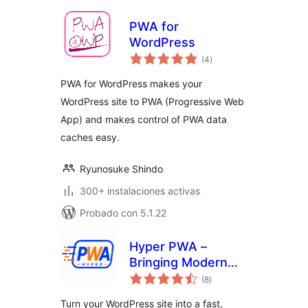
PWA for
WordPress
total
(4
)
de
valoraciones
PWA for WordPress makes your
WordPress site to PWA (Progressive Web
App) and makes control of PWA data
caches easy.
Ryunosuke Shindo
300+ instalaciones activas
Probado con 5.1.22
Hyper PWA –
Bringing Modern
total
Progressive Web
(8
)
de
valoraciones
App Experiences
Turn your WordPress site into a fast,