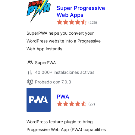
Super Progressive
Web Apps
total
(225
)
de
valoraciones
SuperPWA helps you convert your
WordPress website into a Progressive
Web App instantly.
SuperPWA
40.000+ instalaciones activas
Probado con 7.0.3
PWA
total
(27
)
de
valoraciones
WordPress feature plugin to bring
Progressive Web App (PWA) capabilities