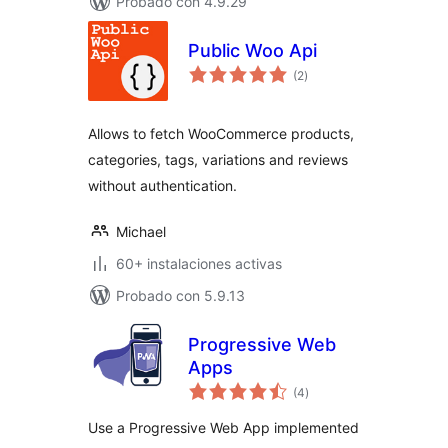
Probado con 4.9.29
Public Woo Api
total
(2
)
de
valoraciones
Allows to fetch WooCommerce products,
categories, tags, variations and reviews
without authentication.
Michael
60+ instalaciones activas
Probado con 5.9.13
Progressive Web
Apps
total
(4
)
de
valoraciones
Use a Progressive Web App implemented