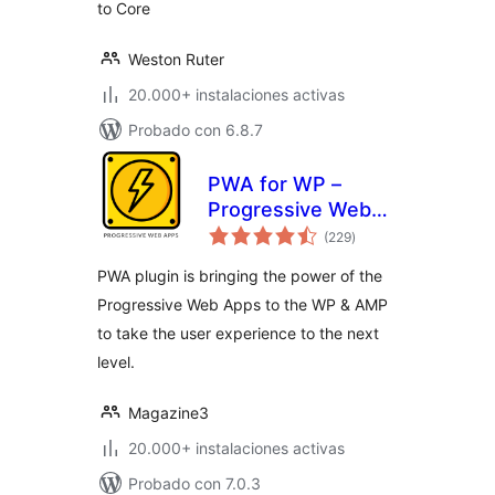
to Core
Weston Ruter
20.000+ instalaciones activas
Probado con 6.8.7
PWA for WP –
Progressive Web
total
Apps Made Simple
(229
)
de
valoraciones
PWA plugin is bringing the power of the
Progressive Web Apps to the WP & AMP
to take the user experience to the next
level.
Magazine3
20.000+ instalaciones activas
Probado con 7.0.3