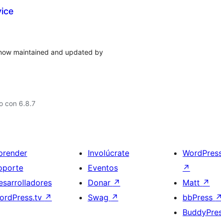
vice
g, now maintained and updated by
o con 6.8.7
prender
Involúcrate
WordPres
oporte
Eventos
↗
esarrolladores
Donar
↗
Matt
↗
ordPress.tv
↗
Swag
↗
bbPress
BuddyPre