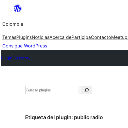
Saltar
al
Colombia
contenido
Temas
Plugins
Noticias
Acerca de
Participa
Contacto
Meetup
Consigue WordPress
Plugin Directory
Buscar
Etiqueta del plugin:
public radio