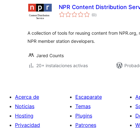
NPR Content Distribution Ser
total
(0
)
de
valoraciones
A collection of tools for reusing content from NPR.or
NPR member station developers.
Jared Counts
20+ instalaciones activas
Probad
Acerca de
Escaparate
A
Noticias
Temas
S
Hosting
Plugins
D
Privacidad
Patrones
W