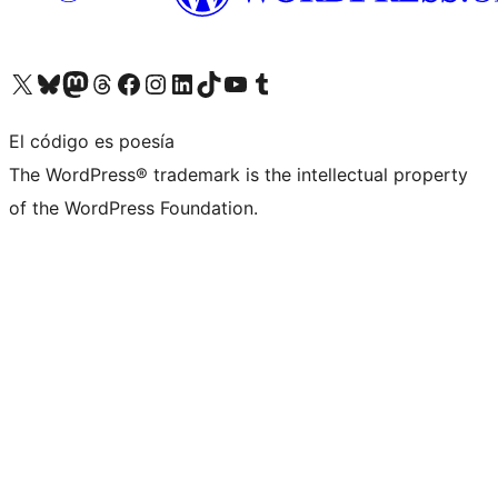
Visita nuestra cuenta de X (anteriormente Twitter)
Visita nuestra cuenta de Bluesky
Visita nuestra cuenta de Mastodon
Visita nuestra cuenta de Threads
Visita nuestra página de Facebook
Visita nuestra cuenta de Instagram
Visita nuestra cuenta de LinkedIn
Visita nuestra cuenta de TikTok
Visita nuestro canal de YouTube
Visita nuestra cuenta de Tumblr
El código es poesía
The WordPress® trademark is the intellectual property
of the WordPress Foundation.