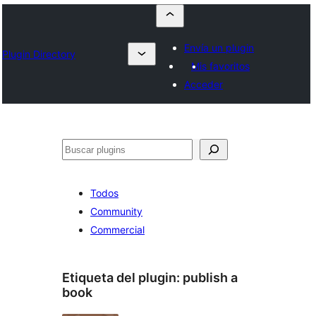
Envía un plugin
Plugin Directory
Mis favoritos
Acceder
Buscar
Todos
Community
Commercial
Etiqueta del plugin:
publish a
book