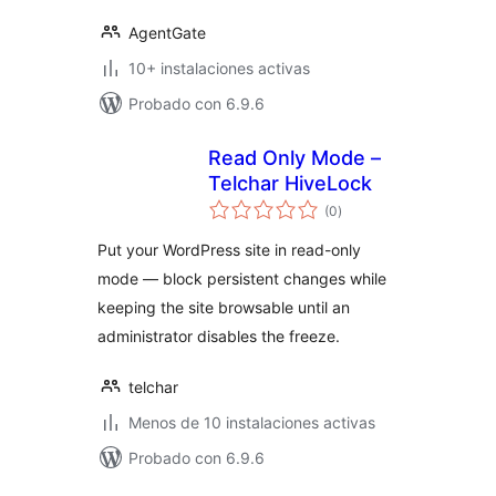
AgentGate
10+ instalaciones activas
Probado con 6.9.6
Read Only Mode –
Telchar HiveLock
total
(0
)
de
valoraciones
Put your WordPress site in read-only
mode — block persistent changes while
keeping the site browsable until an
administrator disables the freeze.
telchar
Menos de 10 instalaciones activas
Probado con 6.9.6