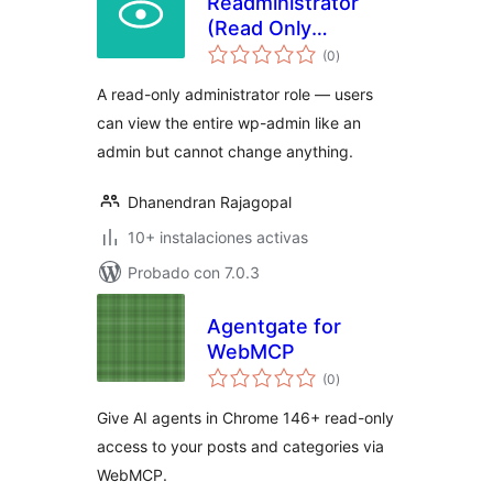
Readministrator
(Read Only
total
Administrator)
(0
)
de
valoraciones
A read-only administrator role — users
can view the entire wp-admin like an
admin but cannot change anything.
Dhanendran Rajagopal
10+ instalaciones activas
Probado con 7.0.3
Agentgate for
WebMCP
total
(0
)
de
valoraciones
Give AI agents in Chrome 146+ read-only
access to your posts and categories via
WebMCP.