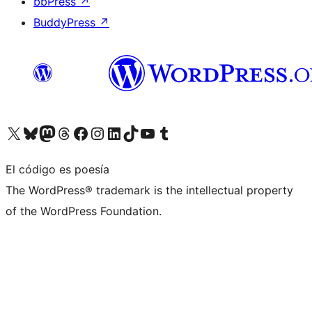
bbPress
↗
BuddyPress
↗
Visita nuestra cuenta de X (anteriormente Twitter)
Visita nuestra cuenta de Bluesky
Visita nuestra cuenta de Mastodon
Visita nuestra cuenta de Threads
Visita nuestra página de Facebook
Visita nuestra cuenta de Instagram
Visita nuestra cuenta de LinkedIn
Visita nuestra cuenta de TikTok
Visita nuestro canal de YouTube
Visita nuestra cuenta de Tumblr
El código es poesía
The WordPress® trademark is the intellectual property
of the WordPress Foundation.