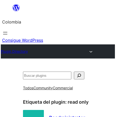
Saltar
al
Colombia
contenido
Consigue WordPress
Plugin Directory
Buscar
Todos
Community
Commercial
Etiqueta del plugin:
read only