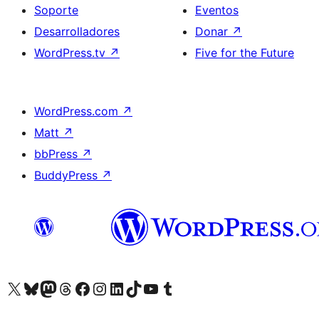
Soporte
Eventos
Desarrolladores
Donar
↗
WordPress.tv
↗
Five for the Future
WordPress.com
↗
Matt
↗
bbPress
↗
BuddyPress
↗
Visita nuestra cuenta de X (anteriormente Twitter)
Visita nuestra cuenta de Bluesky
Visita nuestra cuenta de Mastodon
Visita nuestra cuenta de Threads
Visita nuestra página de Facebook
Visita nuestra cuenta de Instagram
Visita nuestra cuenta de LinkedIn
Visita nuestra cuenta de TikTok
Visita nuestro canal de YouTube
Visita nuestra cuenta de Tumblr