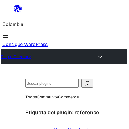
Saltar
al
Colombia
contenido
Consigue WordPress
Plugin Directory
Buscar
Todos
Community
Commercial
Etiqueta del plugin:
reference