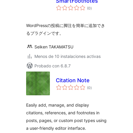
SmartFootnotes
total
(0
)
de
valoraciones
WordPressの投稿に脚注を簡単に追加でき
るプラグインです。
Seiken TAKAMATSU
Menos de 10 instalaciones activas
Probado con 6.8.7
Citation Note
total
(0
)
de
valoraciones
Easily add, manage, and display
citations, references, and footnotes in
posts, pages, or custom post types using
a user-friendly editor interface.