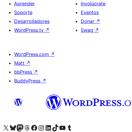
Aprender
Involúcrate
Soporte
Eventos
Desarrolladores
Donar
↗
WordPress.tv
↗
Swag
↗
WordPress.com
↗
Matt
↗
bbPress
↗
BuddyPress
↗
Visita nuestra cuenta de X (anteriormente Twitter)
Visita nuestra cuenta de Bluesky
Visita nuestra cuenta de Mastodon
Visita nuestra cuenta de Threads
Visita nuestra página de Facebook
Visita nuestra cuenta de Instagram
Visita nuestra cuenta de LinkedIn
Visita nuestra cuenta de TikTok
Visita nuestro canal de YouTube
Visita nuestra cuenta de Tumblr