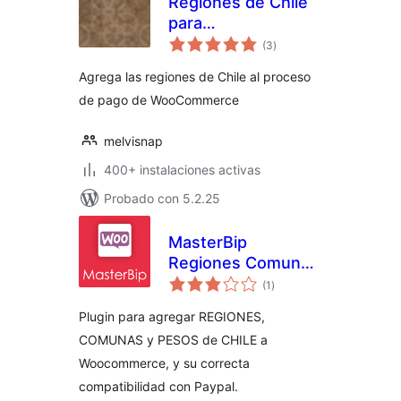
Regiones de Chile
para
total
WooCommerce
(3
)
de
valoraciones
Agrega las regiones de Chile al proceso
de pago de WooCommerce
melvisnap
400+ instalaciones activas
Probado con 5.2.25
MasterBip
Regiones Comunas
total
y Pesos de Chile
(1
)
de
valoraciones
Plugin para agregar REGIONES,
COMUNAS y PESOS de CHILE a
Woocommerce, y su correcta
compatibilidad con Paypal.