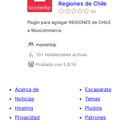
Regiones de Chile
total
(0
)
de
valoraciones
Plugin para agregar REGIONES de CHILE
a Woocommerce.
masterbip
10+ instalaciones activas
Probado con 5.8.14
Acerca de
Escaparate
Noticias
Temas
Hosting
Plugins
Privacidad
Patrones