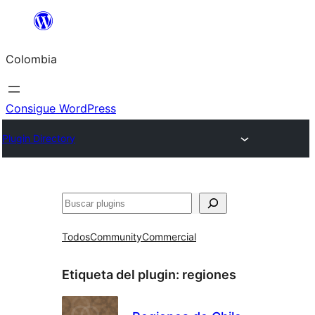
Saltar
al
Colombia
contenido
Consigue WordPress
Plugin Directory
Buscar
Todos
Community
Commercial
Etiqueta del plugin:
regiones