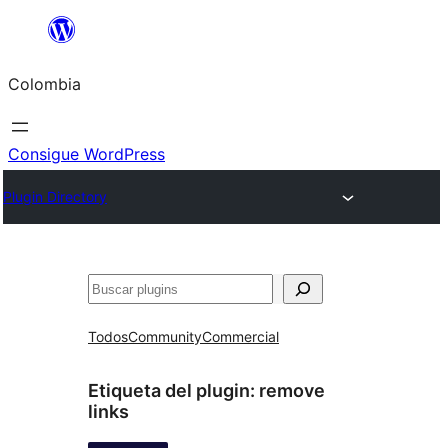
Saltar
al
Colombia
contenido
Consigue WordPress
Plugin Directory
Buscar
Todos
Community
Commercial
Etiqueta del plugin:
remove
links