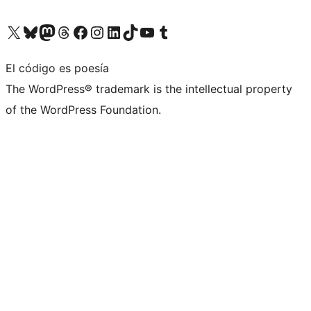
Visita nuestra cuenta de X (anteriormente Twitter)
Visita nuestra cuenta de Bluesky
Visita nuestra cuenta de Mastodon
Visita nuestra cuenta de Threads
Visita nuestra página de Facebook
Visita nuestra cuenta de Instagram
Visita nuestra cuenta de LinkedIn
Visita nuestra cuenta de TikTok
Visita nuestro canal de YouTube
Visita nuestra cuenta de Tumblr
El código es poesía
The WordPress® trademark is the intellectual property
of the WordPress Foundation.