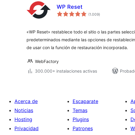
WP Reset
total
(1.009
)
de
valoraciones
«WP Reset» restablece todo el sitio o las partes selecc
predeterminados mediante las opciones de restableci
de usar con la función de restauración incorporada.
WebFactory
300.000+ instalaciones activas
Probado
Acerca de
Escaparate
A
Noticias
Temas
S
Hosting
Plugins
D
Privacidad
Patrones
W