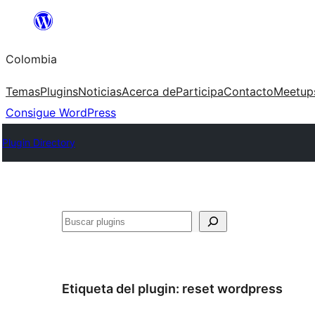
Saltar
al
Colombia
contenido
Temas
Plugins
Noticias
Acerca de
Participa
Contacto
Meetup
Consigue WordPress
Plugin Directory
Buscar
Etiqueta del plugin:
reset wordpress