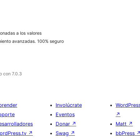
ionadas a los valores
miento avanzadas. 100% seguro
 con 7.0.3
prender
Involúcrate
WordPres
oporte
Eventos
↗
esarrolladores
Donar
↗
Matt
↗
ordPress.tv
↗
Swag
↗
bbPress